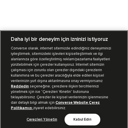
Daha iyi bir deneyim için izninizi istiyoruz
Converse olarak, internet sitemizde edindiğiniz deneyiminizi
iyileştirmek, sitemizdeki işlevleri kişiselleştirmek ve ilgi
Mağazalarımız
Sipariş Takibi
alanlarınıza göre özelleştirilmiş reklam/pazarlama faaliyetleri
yürütebilmek için çerezler kullanıyoruz. İnternet sitemizin
Müşteri İlişkileri
çalışması için zorunlu olan çerezler dışındaki çerezlerin
kullanımına ve bu çerezler aracılığıyla elde edilen kişisel
verilerinizin yurt dışına aktarılmasına onay vermiyorsanız
Koleksiyon
Reddedin
seçeneğine; çerezlere ilişkin tercihlerinizi
yönetmek için ise “Çerezleri Yönetin” butonuna
tıklayabilirsiniz. Çerezler ile kişisel verilerinizin işlenmesine
Kurumsal
dair detaylı bilgi almak için
Converse Website Çerez
Politikamızı
ziyaret edebilirsiniz.
Çerezleri Yönetin
Kabul Edin
Bizi Takip Et