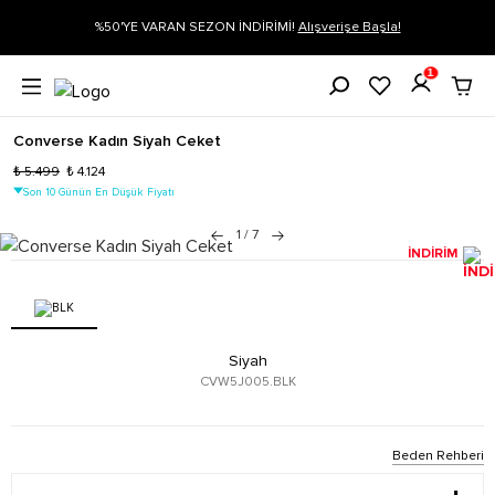
%50'YE VARAN SEZON İNDİRİMİ!
Alışverişe Başla!
Siparişin
1
Converse Kadın Siyah Ceket
₺ 5.499
₺ 4.124
Son 10 Günün En Düşük Fiyatı
1
/
7
İNDİRİM
Siyah
CVW5J005.BLK
Beden Rehberi