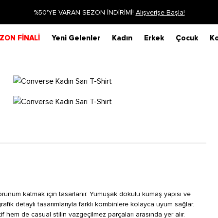
%50'YE VARAN SEZON İNDİRİMİ!
Alışverişe Başla!
ZON FİNALİ
Yeni Gelenler
Kadın
Erkek
Çocuk
Ko
 görünüm katmak için tasarlanır. Yumuşak dokulu kumaş yapısı ve
ik detaylı tasarımlarıyla farklı kombinlere kolayca uyum sağlar.
if hem de casual stilin vazgeçilmez parçaları arasında yer alır.