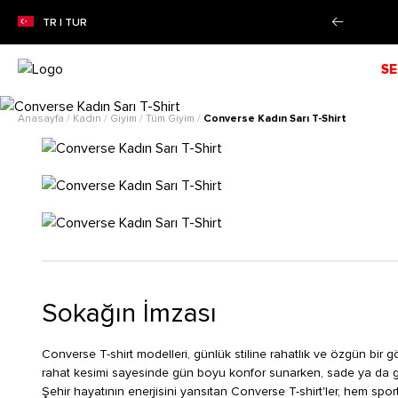
taksit imkanı!
Daha Fazla Bilgi
TR | TUR
SE
Anasayfa
/
Kadın
/
Giyim
/
Tüm Giyim
/
Converse Kadın Sarı T-Shirt
Sokağın İmzası
Converse T-shirt modelleri, günlük stiline rahatlık ve özgün bir
rahat kesimi sayesinde gün boyu konfor sunarken, sade ya da graf
Şehir hayatının enerjisini yansıtan Converse T-shirt'ler, hem sport