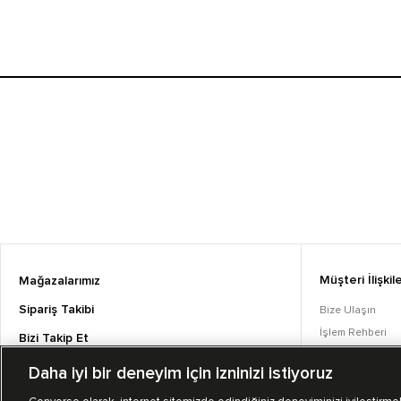
Müşteri İlişkile
Mağazalarımız
Sipariş Takibi
Bize Ulaşın
İşlem Rehberi
Bizi Takip Et
Sıkça Sorulan S
Daha iyi bir deneyim için izninizi istiyoruz
Converse Coins