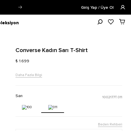
Siparişin 1-3 iş günü içerisinde kargoya verilecektir.
Giriş Yap / Üye Ol
leksiyon
Converse Kadın Sarı T-Shirt
₺ 1.699
Daha Fazla Bilgi
Sarı
1002177T.011
Beden Rehberi