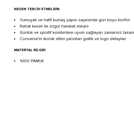
NEDEN TERCIH ETMELISIN
Yumuşak ve hafif kumaş yapısı sayesinde gün boyu konfor
Rahat kesim ile özgür hareket imkanı
Günlük ve sportif kombinlere uyum sağlayan zamansız tasar
Converse'in ikonik stilini yansıtan grafik ve logo detayları
MATERYAL BILGISI
%100 PAMUK