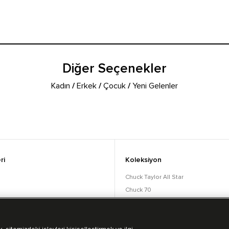
Diğer Seçenekler
Kadın
/
Erkek
/
Çocuk
/
Yeni Gelenler
ri
Koleksiyon
Chuck Taylor All Star
Chuck 70
orular
Lift
Run Star
Bot Koleksiyonu