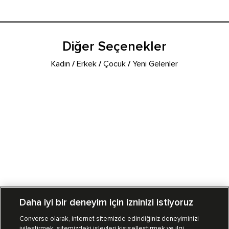
Diğer Seçenekler
Kadın
/
Erkek
/
Çocuk
/
Yeni Gelenler
Daha iyi bir deneyim için izninizi istiyoruz
Converse olarak, internet sitemizde edindiğiniz deneyiminizi
iyileştirmek, sitemizdeki işlevleri kişiselleştirmek ve ilgi
Mağazalarımız
Sipariş Takibi