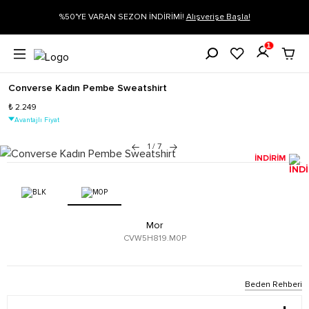
gi
%50'YE VARAN SEZON İNDİRİMİ!
Alışverişe Başla!
1
Converse Kadın Pembe Sweatshirt
₺ 2.249
Avantajlı Fiyat
1
/
7
İNDİRİM
Mor
CVW5H819.M0P
Beden Rehberi