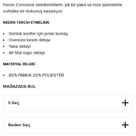
Favori Converse sweatshirtlerin, şık bir yaka ve ince işlemelerle
sofistike bir dokunuş kazanıyor.
NEDEN TERCIH ETMELISIN
Günlük konfor için polar kumaş
Oversize kesim detayı
Yaka detayı
All Star logo detayı
MATERYAL BILGISI
80% PAMUK 20% POLIESTER
MAĞAZADA BUL