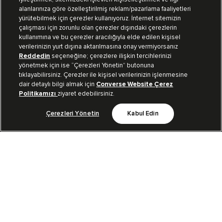
alanlarınıza göre özelleştirilmiş reklam/pazarlama faaliyetleri
yürütebilmek için çerezler kullanıyoruz. İnternet sitemizin
Müşteri İlişkileri
çalışması için zorunlu olan çerezler dışındaki çerezlerin
kullanımına ve bu çerezler aracılığıyla elde edilen kişisel
verilerinizin yurt dışına aktarılmasına onay vermiyorsanız
Koleksiyon
Reddedin
seçeneğine; çerezlere ilişkin tercihlerinizi
yönetmek için ise “Çerezleri Yönetin” butonuna
tıklayabilirsiniz. Çerezler ile kişisel verilerinizin işlenmesine
Kurumsal
dair detaylı bilgi almak için
Converse Website Çerez
Politikamızı
ziyaret edebilirsiniz.
Çerezleri Yönetin
Kabul Edin
Bizi Takip Et
TR
|
TUR
Kullanım Koşulları
Aydınlatma Metni
Gizlililik Politikası