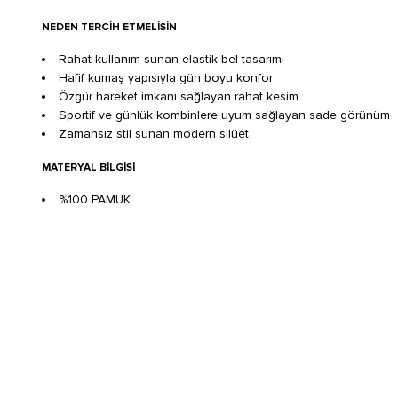
NEDEN TERCIH ETMELISIN
Rahat kullanım sunan elastik bel tasarımı
Hafif kumaş yapısıyla gün boyu konfor
Özgür hareket imkanı sağlayan rahat kesim
Sportif ve günlük kombinlere uyum sağlayan sade görünüm
Zamansız stil sunan modern silüet
MATERYAL BILGISI
%100 PAMUK