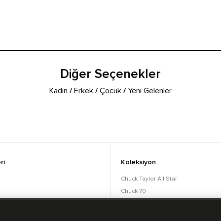
Diğer Seçenekler
Kadın
/
Erkek
/
Çocuk
/
Yeni Gelenler
ri
Koleksiyon
Chuck Taylor All Star
Chuck 70
orular
Lift
Run Star