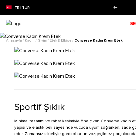
nı!
Daha Fazla Bilgi
%50'YE VA
TR | TUR
SE
Anasayfa
/
Kadın
/
Giyim
/
Etek & Elbise
/
Converse Kadın Krem Etek
Sportif Şıklık
Minimal tasarımı ve rahat kesimiyle öne çıkan Converse kadın e
yapısı ve elastik beli sayesinde vücuda uyum sağlarken, sade 
eder. Zamansız silüetiyle gardırobunun vazgeçilmez parçalarında