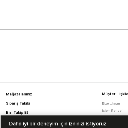
Müşteri İlişkile
Mağazalarımız
Sipariş Takibi
Bize Ulaşın
İşlem Rehberi
Bizi Takip Et
Sıkça Sorulan S
Daha iyi bir deneyim için izninizi istiyoruz
Converse Coins