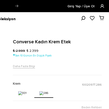
Siparişin 1-3 iş günü içerisinde kargoya verilecektir.
Daha Fazla 
Giriş Yap / Üye Ol
leksiyon
Converse Kadın Krem Etek
₺ 2.999
₺ 2.399
Son 10 Günün En Düşük Fiyatı
Daha Fazla Bilgi
Krem
1002097T.286
Beden Rehberi