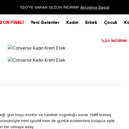
RAN SEZON İNDİRİMİ!
Alışverişe Başla!
ZON FİNALİ
Yeni Gelenler
Kadın
Erkek
Çocuk
Ko
%20 İNDİRİM!
teği, gün boyu konfor ve hareket özgürlüğü sunar. Hafif kumaş
görünümüyle hem sportif hem de günlük kombinlere kolayca eşlik
n biri olmaya aday.