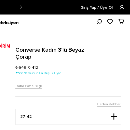
Siparişin 1-3 iş günü içerisinde kargoya v
Giriş Yap / Üye Ol
leksiyon
Converse Kadın 3'lü Beyaz
Çorap
₺ 549
₺ 412
Son 10 Günün En Düşük Fiyatı
Daha Fazla Bilgi
Beden Rehberi