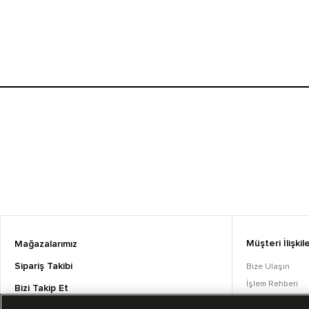
Müşteri İlişkile
Mağazalarımız
Sipariş Takibi
Bize Ulaşın
İşlem Rehberi
Bizi Takip Et
Sıkça Sorulan S