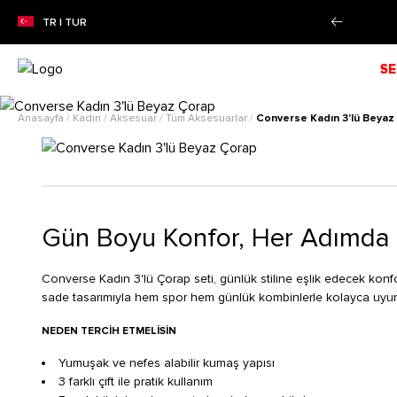
e farksız 4 taksit imkanı!
Daha Fazla Bilgi
TR | TUR
SE
Anasayfa
/
Kadın
/
Aksesuar
/
Tüm Aksesuarlar
/
Converse Kadın 3'lü Beyaz
Gün Boyu Konfor, Her Adımda Ş
Converse Kadın 3'lü Çorap seti, günlük stiline eşlik edecek kon
sade tasarımıyla hem spor hem günlük kombinlerle kolayca uyum
NEDEN TERCIH ETMELISIN
Yumuşak ve nefes alabilir kumaş yapısı
3 farklı çift ile pratik kullanım