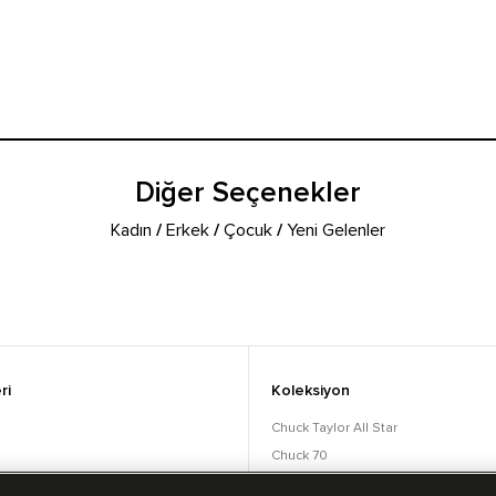
Diğer Seçenekler
Kadın
/
Erkek
/
Çocuk
/
Yeni Gelenler
ri
Koleksiyon
Chuck Taylor All Star
Chuck 70
orular
Lift