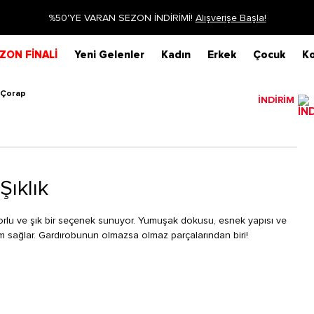
%50'YE VARAN SEZON İNDİRİMİ!
Alışverişe Başla!
ZON FİNALİ
Yeni Gelenler
Kadın
Erkek
Çocuk
Ko
 Çorap
İNDİRİM
ıklık
forlu ve şık bir seçenek sunuyor. Yumuşak dokusu, esnek yapısı ve
 sağlar. Gardırobunun olmazsa olmaz parçalarından biri!