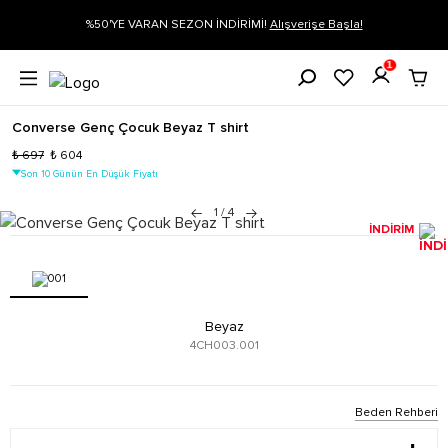
gi
%50'YE VARAN SEZON İNDİRİMİ!
Alışverişe Başla!
1
Converse Genç Çocuk Beyaz T shirt
₺ 697
₺ 604
Son 10 Günün En Düşük Fiyatı
1
/
4
İNDİRİM
Beyaz
4CH003.001
Beden Rehberi