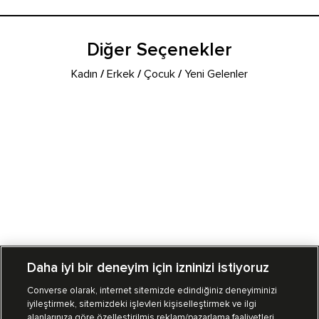
Diğer Seçenekler
Kadın
/
Erkek
/
Çocuk
/
Yeni Gelenler
Daha iyi bir deneyim için izninizi istiyoruz
Converse olarak, internet sitemizde edindiğiniz deneyiminizi
iyileştirmek, sitemizdeki işlevleri kişiselleştirmek ve ilgi
Mağazalarımız
Sipariş Takibi
alanlarınıza göre özelleştirilmiş reklam/pazarlama faaliyetleri