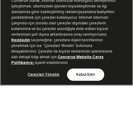
Converse olarak, internet sitemizde edindiğiniz deneyiminizi
iyileştirmek, sitemizdeki işlevleri kişiselleştirmek ve ilgi
Mağazalarımız
Sipariş Takibi
alanlarınıza göre özelleştirilmiş reklam/pazarlama faaliyetleri
yürütebilmek için çerezler kullanıyoruz. İnternet sitemizin
Müşteri İlişkileri
çalışması için zorunlu olan çerezler dışındaki çerezlerin
kullanımına ve bu çerezler aracılığıyla elde edilen kişisel
verilerinizin yurt dışına aktarılmasına onay vermiyorsanız
Koleksiyon
Reddedin
seçeneğine; çerezlere ilişkin tercihlerinizi
yönetmek için ise “Çerezleri Yönetin” butonuna
tıklayabilirsiniz. Çerezler ile kişisel verilerinizin işlenmesine
Kurumsal
dair detaylı bilgi almak için
Converse Website Çerez
Politikamızı
ziyaret edebilirsiniz.
Çerezleri Yönetin
Kabul Edin
Bizi Takip Et
TR
|
TUR