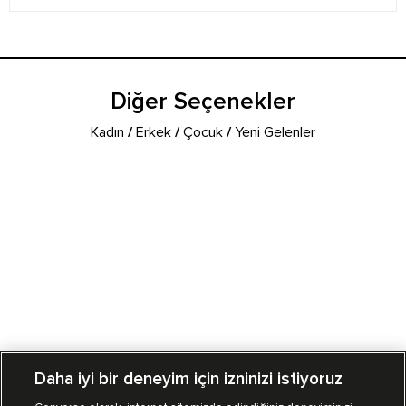
Diğer Seçenekler
Kadın
/
Erkek
/
Çocuk
/
Yeni Gelenler
Daha iyi bir deneyim için izninizi istiyoruz