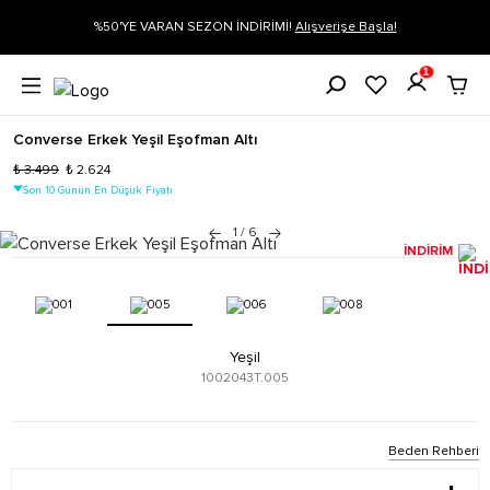
İRİMİ!
Alışverişe Başla!
Siparişin 1-3 iş günü içerisinde kargoya veri
1
Converse Erkek Yeşil Eşofman Altı
₺ 3.499
₺ 2.624
Son 10 Günün En Düşük Fiyatı
1
/
6
İNDİRİM
Yeşil
1002043T.005
Beden Rehberi