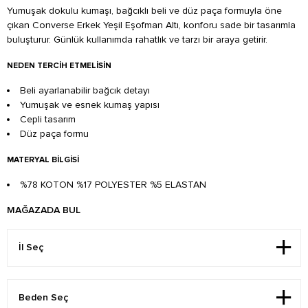
Yumuşak dokulu kumaşı, bağcıklı beli ve düz paça formuyla öne
çıkan Converse Erkek Yeşil Eşofman Altı, konforu sade bir tasarımla
buluşturur. Günlük kullanımda rahatlık ve tarzı bir araya getirir.
NEDEN TERCIH ETMELISIN
Beli ayarlanabilir bağcık detayı
Yumuşak ve esnek kumaş yapısı
Cepli tasarım
Düz paça formu
MATERYAL BILGISI
%78 KOTON %17 POLYESTER %5 ELASTAN
MAĞAZADA BUL