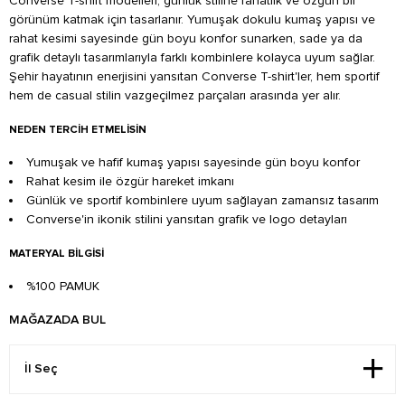
Converse T-shirt modelleri, günlük stiline rahatlık ve özgün bir
görünüm katmak için tasarlanır. Yumuşak dokulu kumaş yapısı ve
rahat kesimi sayesinde gün boyu konfor sunarken, sade ya da
grafik detaylı tasarımlarıyla farklı kombinlere kolayca uyum sağlar.
Şehir hayatının enerjisini yansıtan Converse T-shirt'ler, hem sportif
hem de casual stilin vazgeçilmez parçaları arasında yer alır.
NEDEN TERCIH ETMELISIN
Yumuşak ve hafif kumaş yapısı sayesinde gün boyu konfor
Rahat kesim ile özgür hareket imkanı
Günlük ve sportif kombinlere uyum sağlayan zamansız tasarım
Converse'in ikonik stilini yansıtan grafik ve logo detayları
MATERYAL BILGISI
%100 PAMUK
MAĞAZADA BUL