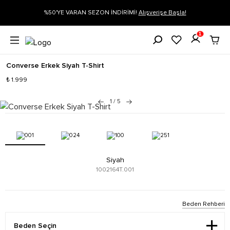
gi
%50'YE VARAN SEZON İNDİRİMİ!
Alışverişe Başla!
1
Converse Erkek Siyah T-Shirt
₺ 1.999
1
/
5
Siyah
1002164T.001
Beden Rehberi