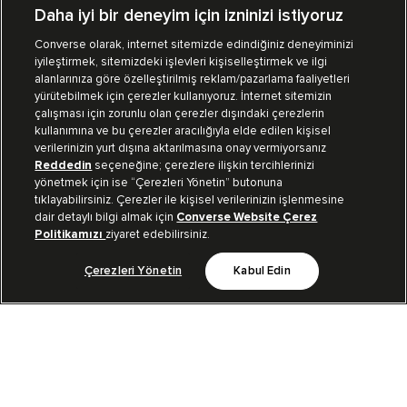
Daha iyi bir deneyim için izninizi istiyoruz
Converse olarak, internet sitemizde edindiğiniz deneyiminizi
iyileştirmek, sitemizdeki işlevleri kişiselleştirmek ve ilgi
Mağazalarımız
Sipariş Takibi
alanlarınıza göre özelleştirilmiş reklam/pazarlama faaliyetleri
yürütebilmek için çerezler kullanıyoruz. İnternet sitemizin
Müşteri İlişkileri
çalışması için zorunlu olan çerezler dışındaki çerezlerin
kullanımına ve bu çerezler aracılığıyla elde edilen kişisel
verilerinizin yurt dışına aktarılmasına onay vermiyorsanız
Koleksiyon
Reddedin
seçeneğine; çerezlere ilişkin tercihlerinizi
yönetmek için ise “Çerezleri Yönetin” butonuna
tıklayabilirsiniz. Çerezler ile kişisel verilerinizin işlenmesine
Kurumsal
dair detaylı bilgi almak için
Converse Website Çerez
Politikamızı
ziyaret edebilirsiniz.
Çerezleri Yönetin
Kabul Edin
Bizi Takip Et
TR
|
TUR