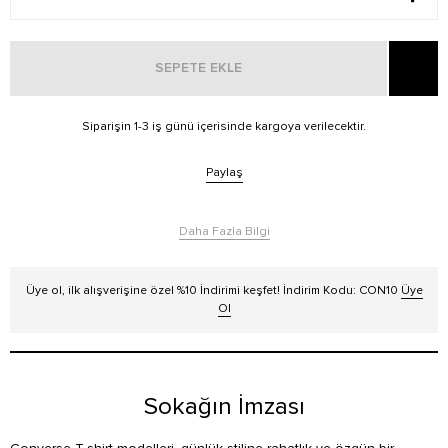
SEPETE EKLE
Siparişin 1-3 iş günü içerisinde kargoya verilecektir.
Paylaş
Daha Fazla Bilgi
Üye ol, ilk alışverişine özel %10 İndirimi keşfet! İndirim Kodu: CON10
Üye
Ol
Sokağın İmzası