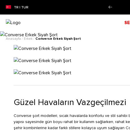
ZON İNDİRİMİ!
Alışverişe Başla!
TR | TUR
SE
Anasayfa
/
Erkek
/
Converse Erkek Siyah Şort
Güzel Havaların Vazgeçilmezi
Converse şort modelleri, sıcak havalarda konforlu ve stil sahibi 
yapısı sayesinde gün boyu rahat bir kullanım sağlarken, rahat ke
şehir kombinlerine kadar farklı stillere kolayca uyum sağlayan Co