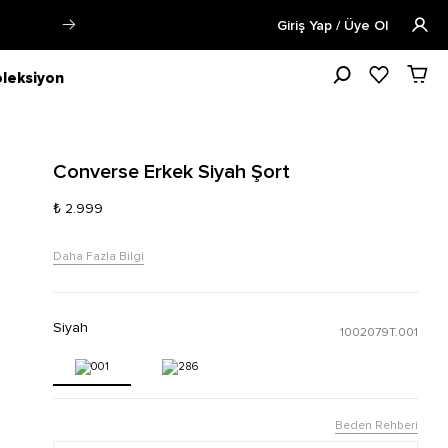
Öğrencilere Özel Tüm Ürünlerde %15 
Giriş Yap / Üye Ol
leksiyon
Converse Erkek Siyah Şort
₺ 2.999
Daha Fazla Bilgi
Siyah
1002079T.001
Beden Rehberi