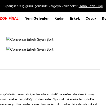
Siparişin 1-3 iş günü içerisinde kargoya verilecektir.
Daha Fazla Bilgi
ZON FİNALİ
Yeni Gelenler
Kadın
Erkek
Çocuk
Ko
bir görünüm sunmak için tasarlanır. Hafif ve nefes alabilen kumaş
simi hareket özgürlüğünü destekler. Spor aktivitelerinden günlük
nverse şortlar, sade tasarımları ve ikonik marka detaylarıyla dikkat