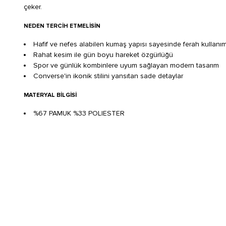
çeker.
NEDEN TERCIH ETMELISIN
Hafif ve nefes alabilen kumaş yapısı sayesinde ferah kullanı
Rahat kesim ile gün boyu hareket özgürlüğü
Spor ve günlük kombinlere uyum sağlayan modern tasarım
Converse'in ikonik stilini yansıtan sade detaylar
MATERYAL BILGISI
%67 PAMUK %33 POLIESTER