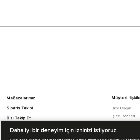
Müşteri İlişkile
Mağazalarımız
Sipariş Takibi
Bize Ulaşın
İşlem Rehberi
Bizi Takip Et
Sıkça Sorulan S
Daha iyi bir deneyim için izninizi istiyoruz
Converse Coins