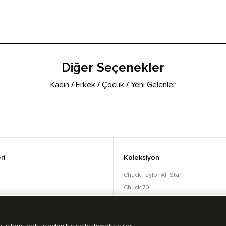
Diğer Seçenekler
Kadın
/
Erkek
/
Çocuk
/
Yeni Gelenler
ri
Koleksiyon
Chuck Taylor All Star
Chuck 70
orular
Lift
Run Star
Bot Koleksiyonu