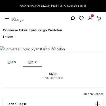
gi
%50'YE VARAN SEZON İNDİRİMİ!
Alışverişe Başla!
1
Converse Erkek Siyah Kargo Pantolon
₺ 4.999
1
/
7
Siyah
CVM5B719.BLK
Beden Rehberi