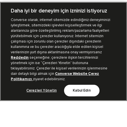
Daha iyi bir deneyim için izninizi istiyoruz
Converse olarak, internet sitemizde edindiğiniz deneyiminizi
iyileştirmek, sitemizdeki işlevleri kişiselleştirmek ve ilgi
Mağazalarımız
Sipariş Takibi
alanlarınıza göre özelleştirilmiş reklam/pazarlama faaliyetleri
yürütebilmek için çerezler kullanıyoruz. İnternet sitemizin
Müşteri İlişkileri
çalışması için zorunlu olan çerezler dışındaki çerezlerin
kullanımına ve bu çerezler aracılığıyla elde edilen kişisel
verilerinizin yurt dışına aktarılmasına onay vermiyorsanız
Koleksiyon
Reddedin
seçeneğine; çerezlere ilişkin tercihlerinizi
yönetmek için ise “Çerezleri Yönetin” butonuna
tıklayabilirsiniz. Çerezler ile kişisel verilerinizin işlenmesine
Kurumsal
dair detaylı bilgi almak için
Converse Website Çerez
Politikamızı
ziyaret edebilirsiniz.
Çerezleri Yönetin
Kabul Edin
Bizi Takip Et
TR
|
TUR