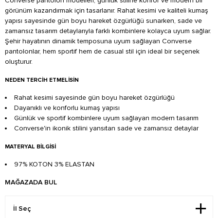
Converse pantolon modelleri, günlük stiline konfor ve modern bir
görünüm kazandırmak için tasarlanır. Rahat kesimi ve kaliteli kumaş
yapısı sayesinde gün boyu hareket özgürlüğü sunarken, sade ve
zamansız tasarım detaylarıyla farklı kombinlere kolayca uyum sağlar.
Şehir hayatının dinamik temposuna uyum sağlayan Converse
pantolonlar, hem sportif hem de casual stil için ideal bir seçenek
oluşturur.
NEDEN TERCIH ETMELISIN
Rahat kesimi sayesinde gün boyu hareket özgürlüğü
Dayanıklı ve konforlu kumaş yapısı
Günlük ve sportif kombinlere uyum sağlayan modern tasarım
Converse'in ikonik stilini yansıtan sade ve zamansız detaylar
MATERYAL BILGISI
97% KOTON 3% ELASTAN
MAĞAZADA BUL