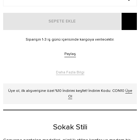
SEPETE EKLE
Siparişin 1-3 iş günü içerisinde kargoya verilecektir.
Paylaş
Daha Fazla Bilgi
Üye ol, ilk alışverişine özel %10 İndirimi keşfet! İndirim Kodu: CON10
Üye
Ol
Sokak Stili