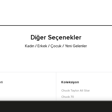
Diğer Seçenekler
Kadın
/
Erkek
/
Çocuk
/
Yeni Gelenler
ri
Koleksiyon
Chuck Taylor All Star
Chuck 70
orular
Lift
Run Star