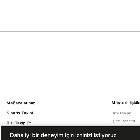
Müşteri İlişkile
Mağazalarımız
Sipariş Takibi
Bize Ulaşın
İşlem Rehberi
Bizi Takip Et
Sıkça Sorulan S
Daha iyi bir deneyim için izninizi istiyoruz
Converse Coins