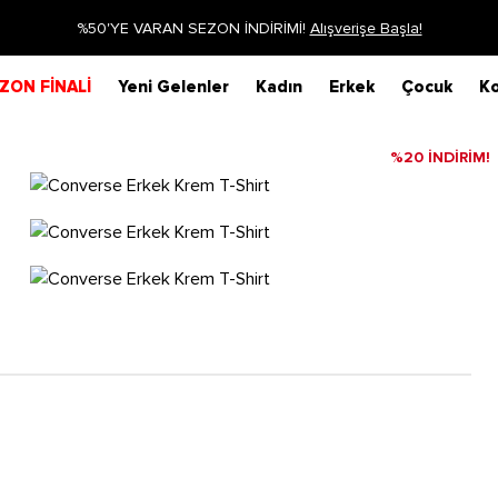
%50'YE VARAN SEZON İNDİRİMİ!
Alışverişe Başla!
ZON FİNALİ
Yeni Gelenler
Kadın
Erkek
Çocuk
Ko
%20 İNDİRİM!