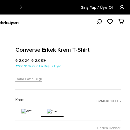
Siparişin 1-3 iş günü içerisinde kargoya v
Giriş Yap / Üye Ol
leksiyon
Converse Erkek Krem T-Shirt
₺ 2.624
₺ 2.099
Son 10 Günün En Düşük Fiyatı
Daha Fazla Bilgi
Krem
CVM6K010.EG7
Beden Rehberi