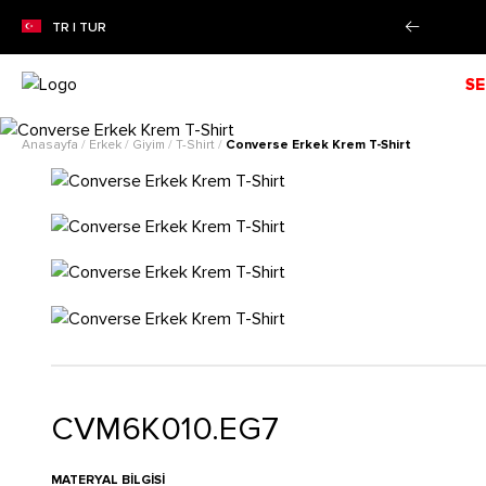
e farksız 4 taksit imkanı!
Daha Fazla Bilgi
TR | TUR
SE
Anasayfa
/
Erkek
/
Giyim
/
T-Shirt
/
Converse Erkek Krem T-Shirt
CVM6K010.EG7
MATERYAL BILGISI