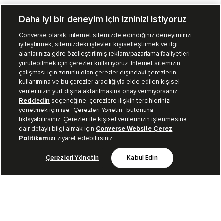
Daha iyi bir deneyim için izninizi istiyoruz
Converse olarak, internet sitemizde edindiğiniz deneyiminizi
iyileştirmek, sitemizdeki işlevleri kişiselleştirmek ve ilgi
Mağazalarımız
Sipariş Takibi
alanlarınıza göre özelleştirilmiş reklam/pazarlama faaliyetleri
yürütebilmek için çerezler kullanıyoruz. İnternet sitemizin
Müşteri İlişkileri
çalışması için zorunlu olan çerezler dışındaki çerezlerin
kullanımına ve bu çerezler aracılığıyla elde edilen kişisel
verilerinizin yurt dışına aktarılmasına onay vermiyorsanız
Koleksiyon
Reddedin
seçeneğine; çerezlere ilişkin tercihlerinizi
yönetmek için ise “Çerezleri Yönetin” butonuna
tıklayabilirsiniz. Çerezler ile kişisel verilerinizin işlenmesine
Kurumsal
dair detaylı bilgi almak için
Converse Website Çerez
Politikamızı
ziyaret edebilirsiniz.
Çerezleri Yönetin
Kabul Edin
Bizi Takip Et
TR
|
TUR