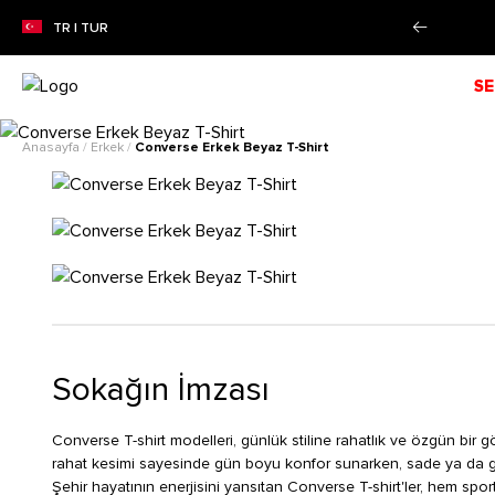
e farksız 4 taksit imkanı!
Daha Fazla Bilgi
TR | TUR
SE
Anasayfa
/
Erkek
/
Converse Erkek Beyaz T-Shirt
Sokağın İmzası
Converse T-shirt modelleri, günlük stiline rahatlık ve özgün bir
rahat kesimi sayesinde gün boyu konfor sunarken, sade ya da graf
Şehir hayatının enerjisini yansıtan Converse T-shirt'ler, hem sport