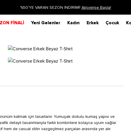
%50'YE VARAN SEZON İNDİRİMİ!
Alışverişe Başla!
ZON FİNALİ
Yeni Gelenler
Kadın
Erkek
Çocuk
Ko
 görünüm katmak için tasarlanır. Yumuşak dokulu kumaş yapısı ve
ik detaylı tasarımlarıyla farklı kombinlere kolayca uyum sağlar.
if hem de casual stilin vazgeçilmez parçaları arasında yer alır.