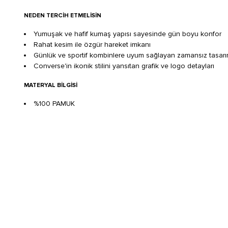
NEDEN TERCIH ETMELISIN
Yumuşak ve hafif kumaş yapısı sayesinde gün boyu konfor
Rahat kesim ile özgür hareket imkanı
Günlük ve sportif kombinlere uyum sağlayan zamansız tasar
Converse'in ikonik stilini yansıtan grafik ve logo detayları
MATERYAL BILGISI
%100 PAMUK