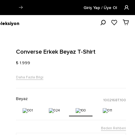
Siparişin 1-3 iş günü içerisinde kargoya v
Giriş Yap / Üye Ol
leksiyon
Converse Erkek Beyaz T-Shirt
₺ 1.999
Daha Fazla Bilgi
Beyaz
1002168T.100
Beden Rehberi