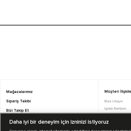
Müşteri İlişkile
Mağazalarımız
Sipariş Takibi
Bize Ulaşın
İşlem Rehberi
Bizi Takip Et
Sıkça Sorulan S
Daha iyi bir deneyim için izninizi istiyoruz
Converse Coins