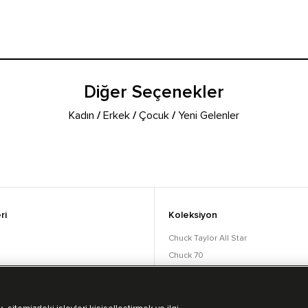
Diğer Seçenekler
Kadın
/
Erkek
/
Çocuk
/
Yeni Gelenler
ri
Koleksiyon
Chuck Taylor All Star
Chuck 70
orular
Lift
Run Star
Bot Koleksiyonu