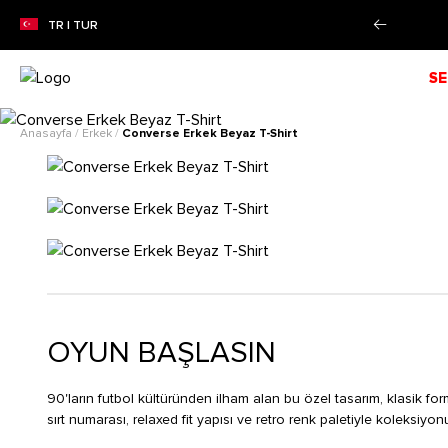
0'YE VARAN SEZON İNDİRİMİ!
Alışverişe Başla!
TR | TUR
SE
Anasayfa
/
Erkek
/
Converse Erkek Beyaz T-Shirt
OYUN BAŞLASIN
90'ların futbol kültüründen ilham alan bu özel tasarım, klasik f
sırt numarası, relaxed fit yapısı ve retro renk paletiyle koleksiyo