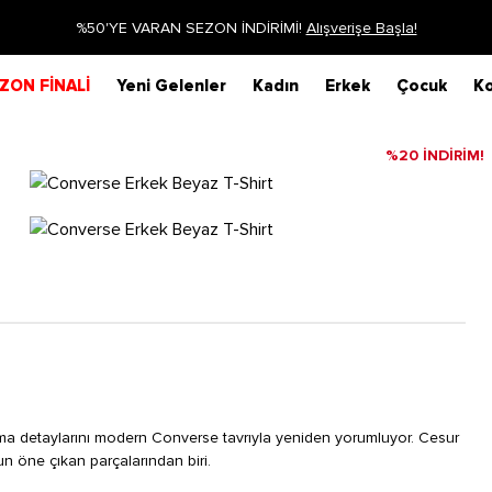
Siparişin 1-3 iş günü içerisinde kargoya verilecektir.
Dah
ZON FİNALİ
Yeni Gelenler
Kadın
Erkek
Çocuk
Ko
%20 İNDİRİM!
orma detaylarını modern Converse tavrıyla yeniden yorumluyor. Cesur
nun öne çıkan parçalarından biri.