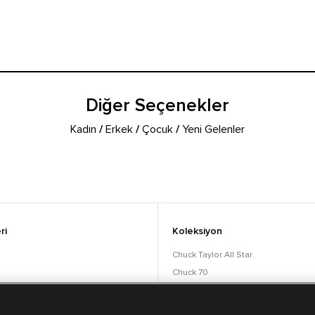
Diğer Seçenekler
Kadın
/
Erkek
/
Çocuk
/
Yeni Gelenler
ri
Koleksiyon
Chuck Taylor All Star
Chuck 70
orular
Lift
Run Star