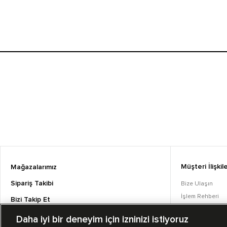
Müşteri İlişkile
Mağazalarımız
Sipariş Takibi
Bize Ulaşın
İşlem Rehberi
Bizi Takip Et
Sıkça Sorulan S
Daha iyi bir deneyim için izninizi istiyoruz
Converse Coins