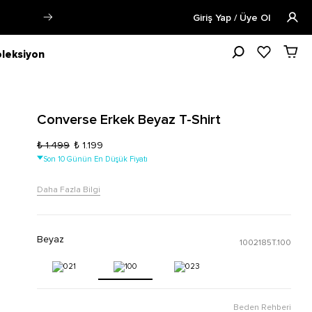
a Fazla Bilgi
Öğrencilere Özel Tüm 
Giriş Yap / Üye Ol
leksiyon
Converse Erkek Beyaz T-Shirt
₺ 1.499
₺ 1.199
Son 10 Günün En Düşük Fiyatı
Daha Fazla Bilgi
Beyaz
1002185T.100
Beden Rehberi