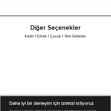
Diğer Seçenekler
Kadın
/
Erkek
/
Çocuk
/
Yeni Gelenler
Daha iyi bir deneyim için izninizi istiyoruz