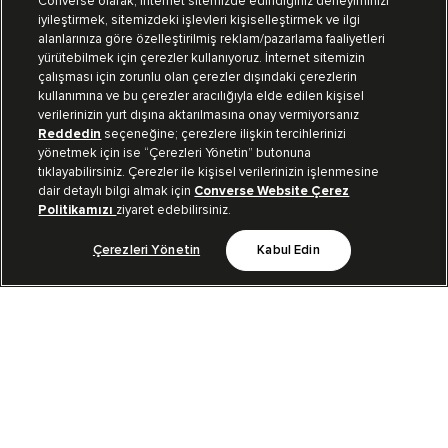
Converse olarak, internet sitemizde edindiğiniz deneyiminizi
iyileştirmek, sitemizdeki işlevleri kişiselleştirmek ve ilgi
Mağazalarımız
Sipariş Takibi
alanlarınıza göre özelleştirilmiş reklam/pazarlama faaliyetleri
yürütebilmek için çerezler kullanıyoruz. İnternet sitemizin
Müşteri İlişkileri
çalışması için zorunlu olan çerezler dışındaki çerezlerin
kullanımına ve bu çerezler aracılığıyla elde edilen kişisel
verilerinizin yurt dışına aktarılmasına onay vermiyorsanız
Koleksiyon
Reddedin
seçeneğine; çerezlere ilişkin tercihlerinizi
yönetmek için ise “Çerezleri Yönetin” butonuna
tıklayabilirsiniz. Çerezler ile kişisel verilerinizin işlenmesine
Kurumsal
dair detaylı bilgi almak için
Converse Website Çerez
Politikamızı
ziyaret edebilirsiniz.
Çerezleri Yönetin
Kabul Edin
Bizi Takip Et
TR
|
TUR