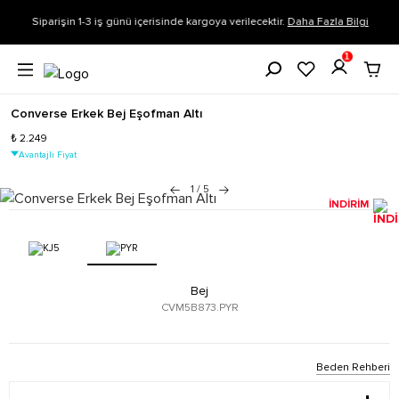
Siparişin 1-3 iş günü içerisinde kargoya verilecektir.
Daha Fazla Bilgi
1
Converse Erkek Bej Eşofman Altı
₺ 2.249
Avantajlı Fiyat
1
/
5
İNDİRİM
Bej
CVM5B873.PYR
Beden Rehberi