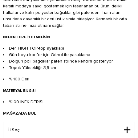
karşıtı modaya saygı göstermek için tasarlanan bu ürün, delikli
halkalar ve kalın polyester bağcıklar gibi patenden ilham alan
unsurlarla dayanıklı bir deri üst kısımla birleşiyor. Katmanlı bir orta
taban stiline imza atmanı sağlar.
NEDEN TERCIH ETMELISIN
Deri HIGH TOP-top ayakkabı
Gün boyu konfor için OrthoLite yastıklama
Dolgun poli bağcıklar paten stilinde kendini gösteriyor
Topuk Yüksekliği: 3,5 cm
% 100 Deri
MATERYAL BILGISI
%100 INEK DERISI
MAĞAZADA BUL