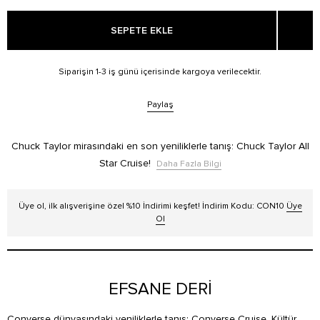
SEPETE EKLE
Siparişin 1-3 iş günü içerisinde kargoya verilecektir.
Paylaş
Chuck Taylor mirasındaki en son yeniliklerle tanış: Chuck Taylor All
Star Cruise!
Daha Fazla Bilgi
Üye ol, ilk alışverişine özel %10 İndirimi keşfet! İndirim Kodu: CON10
Üye
Ol
EFSANE DERİ
Converse dünyasındaki yeniliklerle tanış: Converse Cruise. Kültür