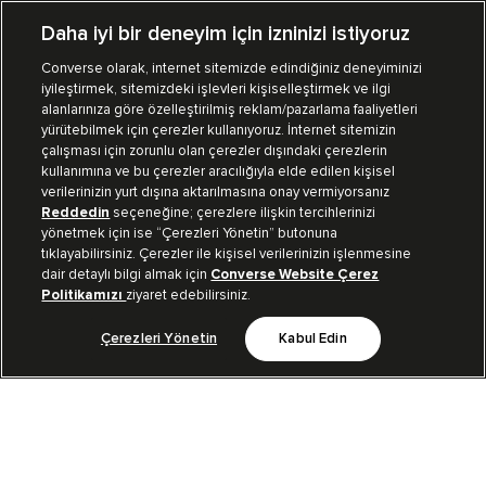
Daha iyi bir deneyim için izninizi istiyoruz
Converse olarak, internet sitemizde edindiğiniz deneyiminizi
iyileştirmek, sitemizdeki işlevleri kişiselleştirmek ve ilgi
Mağazalarımız
Sipariş Takibi
alanlarınıza göre özelleştirilmiş reklam/pazarlama faaliyetleri
yürütebilmek için çerezler kullanıyoruz. İnternet sitemizin
Müşteri İlişkileri
çalışması için zorunlu olan çerezler dışındaki çerezlerin
kullanımına ve bu çerezler aracılığıyla elde edilen kişisel
verilerinizin yurt dışına aktarılmasına onay vermiyorsanız
Koleksiyon
Reddedin
seçeneğine; çerezlere ilişkin tercihlerinizi
yönetmek için ise “Çerezleri Yönetin” butonuna
tıklayabilirsiniz. Çerezler ile kişisel verilerinizin işlenmesine
Kurumsal
dair detaylı bilgi almak için
Converse Website Çerez
Politikamızı
ziyaret edebilirsiniz.
Çerezleri Yönetin
Kabul Edin
Bizi Takip Et
TR
|
TUR