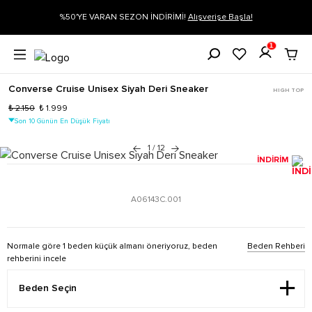
%50'YE VARAN SEZON İNDİRİMİ!
Alışverişe Başla!
Siparişin 1-3 iş 
1
Converse Cruise Unisex Siyah Deri Sneaker
HIGH TOP
₺ 2.150
₺ 1.999
Son 10 Günün En Düşük Fiyatı
1
/
12
İNDİRİM
A06143C.001
Normale göre 1 beden küçük almanı öneriyoruz, beden
Beden Rehberi
rehberini incele