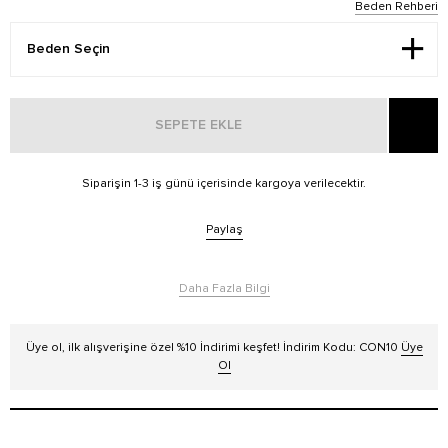
Beden Rehberi
SEPETE EKLE
Siparişin 1-3 iş günü içerisinde kargoya verilecektir.
Paylaş
Daha Fazla Bilgi
Üye ol, ilk alışverişine özel %10 İndirimi keşfet! İndirim Kodu: CON10
Üye
Ol