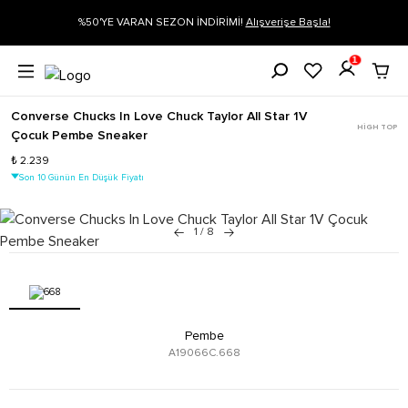
gi
%50'YE VARAN SEZON İNDİRİMİ!
Alışverişe Başla!
1
Converse Chucks In Love Chuck Taylor All Star 1V
HIGH TOP
Çocuk Pembe Sneaker
₺ 2.239
Son 10 Günün En Düşük Fiyatı
1
/
8
Pembe
A19066C.668