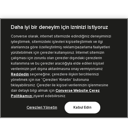
Daha iyi bir deneyim için izninizi istiyoruz
Converse olarak, internet sitemizde edindiğiniz deneyiminizi
iyileştirmek, sitemizdeki işlevleri kişiselleştirmek ve ilgi
Mağazalarımız
Sipariş Takibi
alanlarınıza göre özelleştirilmiş reklam/pazarlama faaliyetleri
yürütebilmek için çerezler kullanıyoruz. İnternet sitemizin
Müşteri İlişkileri
çalışması için zorunlu olan çerezler dışındaki çerezlerin
kullanımına ve bu çerezler aracılığıyla elde edilen kişisel
verilerinizin yurt dışına aktarılmasına onay vermiyorsanız
Koleksiyon
Reddedin
seçeneğine; çerezlere ilişkin tercihlerinizi
yönetmek için ise “Çerezleri Yönetin” butonuna
tıklayabilirsiniz. Çerezler ile kişisel verilerinizin işlenmesine
Kurumsal
dair detaylı bilgi almak için
Converse Website Çerez
Politikamızı
ziyaret edebilirsiniz.
Çerezleri Yönetin
Kabul Edin
Bizi Takip Et