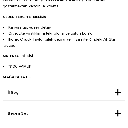
Klasik Chucks'larınız, şimdi taze renklerle karşında. Tarzını
göstermekten kendini alıkoyma.
NEDEN TERCIH ETMELISIN
Kanvas üst yüzey detayı
OrthoLite yastıklama teknolojisi ve üstün konfor
İkonik Chuck Taylor bilek detayı ve imza niteliğindeki All Star
logosu
MATERYAL BILGISI
%100 PAMUK
MAĞAZADA BUL