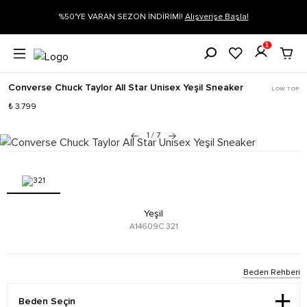
İRİMİ!
Alışverişe Başla!
Siparişin 1-3 iş günü içerisinde kargoya veri
1
Converse Chuck Taylor All Star Unisex Yeşil Sneaker
LOW TOP
₺ 3.799
1
/
7
Yeşil
A14609C.321
Beden Rehberi