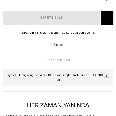
SEPETE EKLE
Siparişin 1-3 iş günü içerisinde kargoya verilecektir.
Paylaş
Daha Fazla Bilgi
Üye ol, ilk alışverişine özel %10 İndirimi keşfet! İndirim Kodu: CON10
Üye
Ol
HER ZAMAN YANINDA