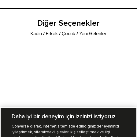
Diğer Seçenekler
Kadın
/
Erkek
/
Çocuk
/
Yeni Gelenler
Daha iyi bir deneyim için izninizi istiyoruz
Converse olarak, internet sitemizde edindiğiniz deneyiminizi
iyileştirmek, sitemizdeki işlevleri kişiselleştirmek ve ilgi
Mağazalarımız
Sipariş Takibi