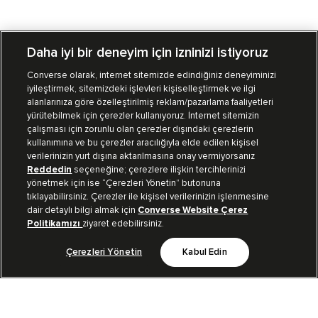
Daha iyi bir deneyim için izninizi istiyoruz
Converse olarak, internet sitemizde edindiğiniz deneyiminizi
iyileştirmek, sitemizdeki işlevleri kişiselleştirmek ve ilgi
Mağazalarımız
Sipariş Takibi
alanlarınıza göre özelleştirilmiş reklam/pazarlama faaliyetleri
yürütebilmek için çerezler kullanıyoruz. İnternet sitemizin
Müşteri İlişkileri
çalışması için zorunlu olan çerezler dışındaki çerezlerin
kullanımına ve bu çerezler aracılığıyla elde edilen kişisel
verilerinizin yurt dışına aktarılmasına onay vermiyorsanız
Koleksiyon
Reddedin
seçeneğine; çerezlere ilişkin tercihlerinizi
yönetmek için ise “Çerezleri Yönetin” butonuna
tıklayabilirsiniz. Çerezler ile kişisel verilerinizin işlenmesine
Kurumsal
dair detaylı bilgi almak için
Converse Website Çerez
Politikamızı
ziyaret edebilirsiniz.
Çerezleri Yönetin
Kabul Edin
Bizi Takip Et