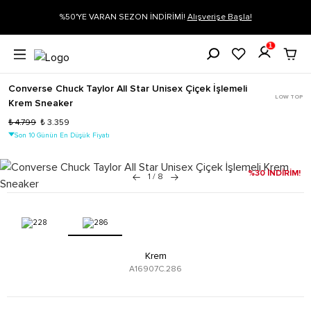
rişe Başla!
Siparişin 1-3 iş günü içerisinde kargoya verilecektir.
Dah
1
Converse Chuck Taylor All Star Unisex Çiçek İşlemeli
LOW TOP
Krem Sneaker
₺ 4.799
₺ 3.359
Son 10 Günün En Düşük Fiyatı
%30 İNDİRİM!
1
/
8
Krem
A16907C.286