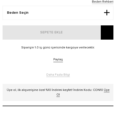
Beden Rehberi
SEPETE EKLE
Siparişin 1-3 iş günü içerisinde kargoya verilecektir.
Paylaş
Daha Fazla Bilgi
Üye ol, ilk alışverişine özel %10 İndirimi keşfet! İndirim Kodu: CON10
Üye
Ol