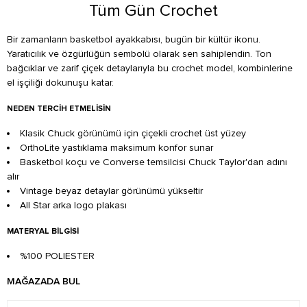
Tüm Gün Crochet
Bir zamanların basketbol ayakkabısı, bugün bir kültür ikonu.
Yaratıcılık ve özgürlüğün sembolü olarak sen sahiplendin. Ton
bağcıklar ve zarif çiçek detaylarıyla bu crochet model, kombinlerine
el işçiliği dokunuşu katar.
NEDEN TERCIH ETMELISIN
Klasik Chuck görünümü için çiçekli crochet üst yüzey
OrthoLite yastıklama maksimum konfor sunar
Basketbol koçu ve Converse temsilcisi Chuck Taylor'dan adını
alır
Vintage beyaz detaylar görünümü yükseltir
All Star arka logo plakası
MATERYAL BILGISI
%100 POLIESTER
MAĞAZADA BUL