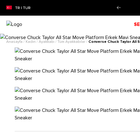
ZON İNDİRİMİ!
Alışverişe Başla!
TR | TUR
SE
Anasayfa
/
Kadın
/
Ayakkabı
/
Tüm Ayakkabılar
/
Converse Chuck Taylor All 