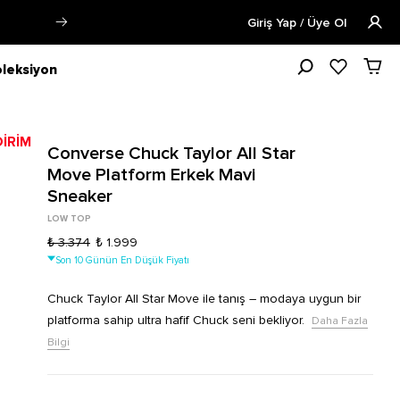
Öğrencilere Özel Tüm Ürünlerde %15 
Giriş Yap / Üye Ol
leksiyon
Converse Chuck Taylor All Star
Move Platform Erkek Mavi
Sneaker
LOW TOP
₺ 3.374
₺ 1.999
Son 10 Günün En Düşük Fiyatı
Chuck Taylor All Star Move ile tanış – modaya uygun bir
platforma sahip ultra hafif Chuck seni bekliyor.
Daha Fazla
Bilgi