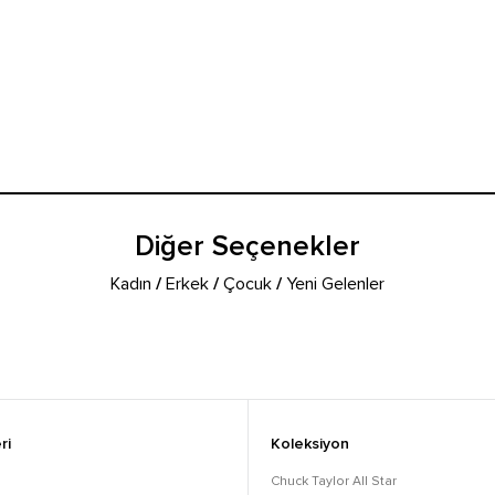
Diğer Seçenekler
Kadın
/
Erkek
/
Çocuk
/
Yeni Gelenler
ri
Koleksiyon
Chuck Taylor All Star