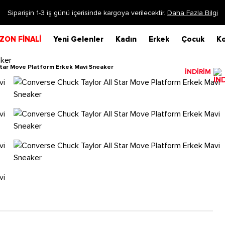
Siparişin 1-3 iş günü içerisinde kargoya verilecektir.
Daha Fazla Bilgi
ZON FİNALİ
Yeni Gelenler
Kadın
Erkek
Çocuk
Ko
Star Move Platform Erkek Mavi Sneaker
İNDİRİM