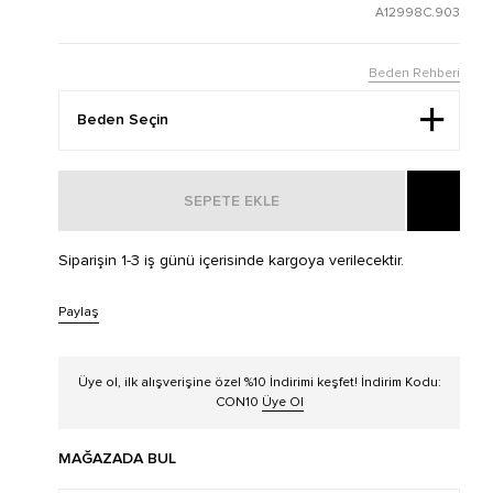
A12998C.903
Beden Rehberi
SEPETE EKLE
Siparişin 1-3 iş günü içerisinde kargoya verilecektir.
Paylaş
Üye ol, ilk alışverişine özel %10 İndirimi keşfet! İndirim Kodu:
CON10
Üye Ol
MAĞAZADA BUL