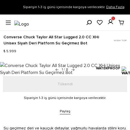
Siparişin 1-3 iş günü içerisinde kargoya verilecektir.
Daha Fazla Bilgi
1
Converse Chuck Taylor All Star Lugged 2.0 CC XHi
HIGH TOP
Unisex Siyah Deri Platform Su Geçirmez Bot
₺ 5.999
WATERPROOF
1
/
8
Tükendi
Siparişin 1-3 iş günü içerisinde kargoya verilecektir.
Paylaş
Su geçirmez deri ve kauçuk detaylar, yağmurlu havalarda stilini koru.