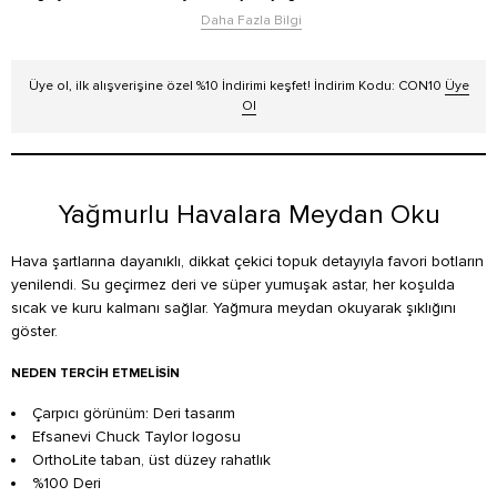
Daha Fazla Bilgi
Üye ol, ilk alışverişine özel %10 İndirimi keşfet! İndirim Kodu: CON10
Üye
Ol
Yağmurlu Havalara Meydan Oku
Hava şartlarına dayanıklı, dikkat çekici topuk detayıyla favori botların
yenilendi. Su geçirmez deri ve süper yumuşak astar, her koşulda
sıcak ve kuru kalmanı sağlar. Yağmura meydan okuyarak şıklığını
göster.
NEDEN TERCIH ETMELISIN
Çarpıcı görünüm: Deri tasarım
Efsanevi Chuck Taylor logosu
OrthoLite taban, üst düzey rahatlık
%100 Deri