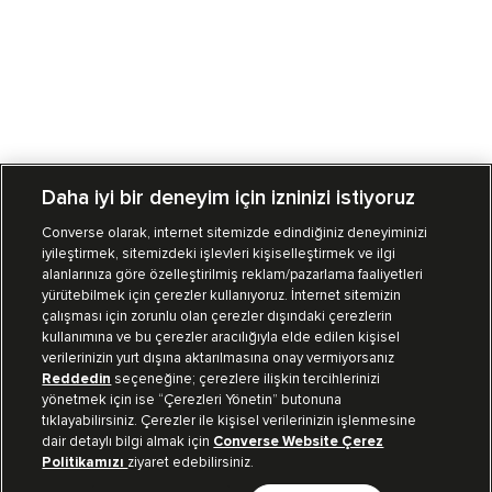
Daha iyi bir deneyim için izninizi istiyoruz
Converse olarak, internet sitemizde edindiğiniz deneyiminizi
iyileştirmek, sitemizdeki işlevleri kişiselleştirmek ve ilgi
Mağazalarımız
Sipariş Takibi
alanlarınıza göre özelleştirilmiş reklam/pazarlama faaliyetleri
yürütebilmek için çerezler kullanıyoruz. İnternet sitemizin
Müşteri İlişkileri
çalışması için zorunlu olan çerezler dışındaki çerezlerin
kullanımına ve bu çerezler aracılığıyla elde edilen kişisel
verilerinizin yurt dışına aktarılmasına onay vermiyorsanız
Koleksiyon
Reddedin
seçeneğine; çerezlere ilişkin tercihlerinizi
yönetmek için ise “Çerezleri Yönetin” butonuna
tıklayabilirsiniz. Çerezler ile kişisel verilerinizin işlenmesine
Kurumsal
dair detaylı bilgi almak için
Converse Website Çerez
Politikamızı
ziyaret edebilirsiniz.