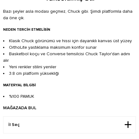
Bazı şeyler asla modası geçmez, Chuck gibi. Şimdi platformla daha
da öne çık.
NEDEN TERCIH ETMELISIN
Klasik Chuck görünümü ve hissi için dayanıklı kanvas üst yüzey
OrthoLite yastıklama maksimum konfor sunar
Basketbol koçu ve Converse temsilcisi Chuck Taylor'dan adını
alır
Yeni renkler stilini yeniler
3.8 cm platform yüksekliği
MATERYAL BILGISI
%100 PAMUK
MAĞAZADA BUL