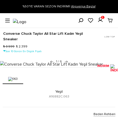
gi
%50'YE VARAN SEZON İNDİRİMİ!
Alışverişe Başla!
1
Converse Chuck Taylor All Star Lift Kadın Yeşil
LOW TOP
Sneaker
₺ 3.599
₺ 2.399
Son 10 Günün En Düşük Fiyatı
1
/
6
İNDİRİM
Yeşil
A16882C.063
Beden Rehberi