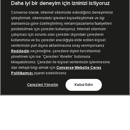
Daha iyi bir deneyim için izninizi istiyoruz
Converse olarak, internet sitemizde edindiğiniz deneyiminizi
iyileştirmek, sitemizdeki işlevleri kişiselleştirmek ve ilgi
Mağazalarımız
Sipariş Takibi
alanlarınıza göre özelleştirilmiş reklam/pazarlama faaliyetleri
yürütebilmek için çerezler kullanıyoruz. İnternet sitemizin
Müşteri İlişkileri
çalışması için zorunlu olan çerezler dışındaki çerezlerin
kullanımına ve bu çerezler aracılığıyla elde edilen kişisel
verilerinizin yurt dışına aktarılmasına onay vermiyorsanız
Koleksiyon
Reddedin
seçeneğine; çerezlere ilişkin tercihlerinizi
yönetmek için ise “Çerezleri Yönetin” butonuna
tıklayabilirsiniz. Çerezler ile kişisel verilerinizin işlenmesine
Kurumsal
dair detaylı bilgi almak için
Converse Website Çerez
Politikamızı
ziyaret edebilirsiniz.
Çerezleri Yönetin
Kabul Edin
Bizi Takip Et
TR
|
TUR