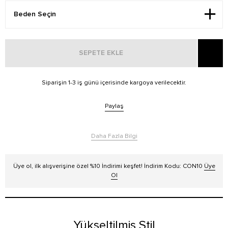
SEPETE EKLE
Siparişin 1-3 iş günü içerisinde kargoya verilecektir.
Paylaş
Daha Fazla Bilgi
Üye ol, ilk alışverişine özel %10 İndirimi keşfet! İndirim Kodu: CON10
Üye
Ol
Yükseltilmiş Stil