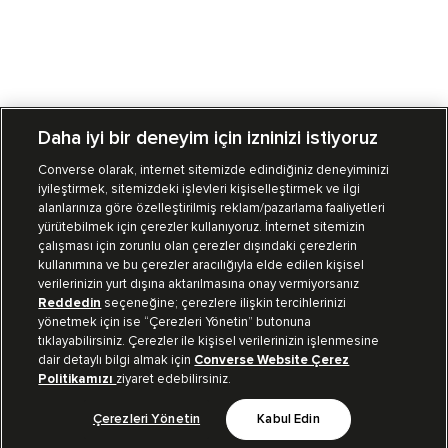
Daha iyi bir deneyim için izninizi istiyoruz
Converse olarak, internet sitemizde edindiğiniz deneyiminizi
iyileştirmek, sitemizdeki işlevleri kişiselleştirmek ve ilgi
Mağazalarımız
Sipariş Takibi
alanlarınıza göre özelleştirilmiş reklam/pazarlama faaliyetleri
yürütebilmek için çerezler kullanıyoruz. İnternet sitemizin
Müşteri İlişkileri
çalışması için zorunlu olan çerezler dışındaki çerezlerin
kullanımına ve bu çerezler aracılığıyla elde edilen kişisel
verilerinizin yurt dışına aktarılmasına onay vermiyorsanız
Koleksiyon
Reddedin
seçeneğine; çerezlere ilişkin tercihlerinizi
yönetmek için ise “Çerezleri Yönetin” butonuna
tıklayabilirsiniz. Çerezler ile kişisel verilerinizin işlenmesine
Kurumsal
dair detaylı bilgi almak için
Converse Website Çerez
Politikamızı
ziyaret edebilirsiniz.
Çerezleri Yönetin
Kabul Edin
Bizi Takip Et