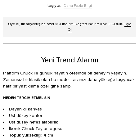
taşıyor.
Daha Fazla Bilgi
Üye ol, ilk alışverişine özel %10 İndirimi keşfet! İndirim Kodu: CON10
Üye
Ol
Yeni Trend Alarmı
Platform Chuck ile günlük hayatın ötesinde bir deneyim yaşayın.
Zamansız bir klasik olan bu model, tarzınızı daha yükseğe taşıyacak
hafif bir yastıklama özelliğine sahip.
NEDEN TERCIH ETMELISIN
Dayanıklı kanvas
Üst düzey konfor
Üst düzey nefes alabilirlik
İkonik Chuck Taylor logosu
Topuk yüksekliği: 4 cm