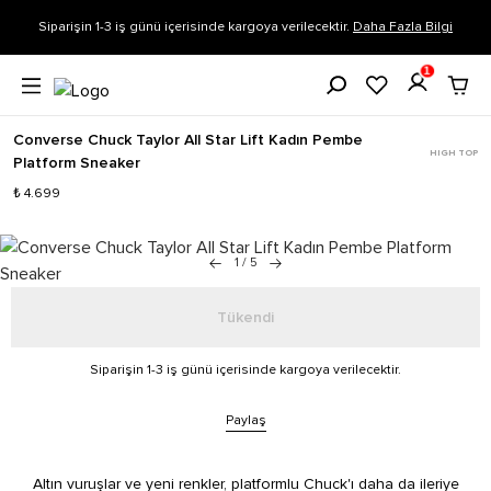
Siparişin 1-3 iş günü içerisinde kargoya verilecektir.
Daha Fazla Bilgi
1
Converse Chuck Taylor All Star Lift Kadın Pembe
HIGH TOP
Platform Sneaker
₺ 4.699
1
/
5
Tükendi
Siparişin 1-3 iş günü içerisinde kargoya verilecektir.
Paylaş
Altın vuruşlar ve yeni renkler, platformlu Chuck'ı daha da ileriye