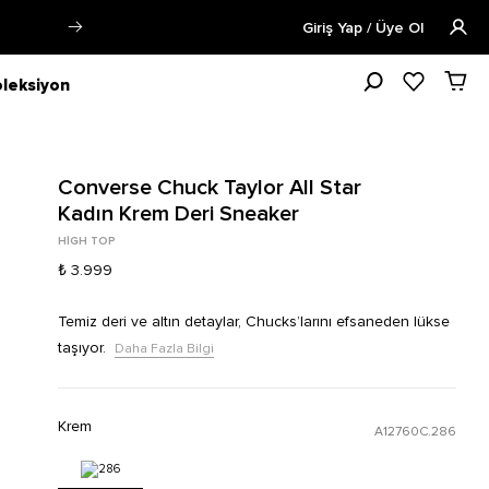
Siparişin 1-3 iş günü içerisinde kargoya verilecektir.
Giriş Yap / Üye Ol
leksiyon
Converse Chuck Taylor All Star
Kadın Krem Deri Sneaker
HIGH TOP
₺ 3.999
Temiz deri ve altın detaylar, Chucks’larını efsaneden lükse
taşıyor.
Daha Fazla Bilgi
Krem
A12760C.286