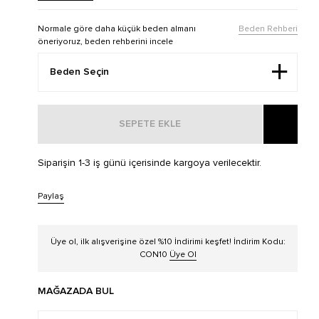
Normale göre daha küçük beden almanı
Beden Rehberi
öneriyoruz, beden rehberini incele
SEPETE EKLE
Siparişin 1-3 iş günü içerisinde kargoya verilecektir.
Paylaş
Üye ol, ilk alışverişine özel %10 İndirimi keşfet! İndirim Kodu:
CON10
Üye Ol
MAĞAZADA BUL