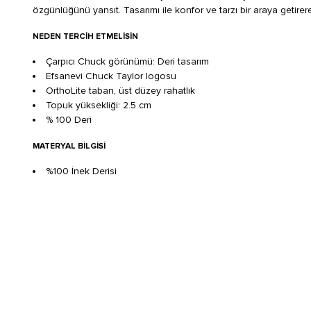
özgünlüğünü yansıt. Tasarımı ile konfor ve tarzı bir araya getire
NEDEN TERCIH ETMELISIN
Çarpıcı Chuck görünümü: Deri tasarım
Efsanevi Chuck Taylor logosu
OrthoLite taban, üst düzey rahatlık
Topuk yüksekliği: 2.5 cm
% 100 Deri
MATERYAL BILGISI
%100 İnek Derisi