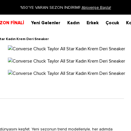
%50'YE VARAN SEZON İNDİRİMİ!
Alışverişe Başla!
ZON FİNALİ
Yeni Gelenler
Kadın
Erkek
Çocuk
Ko
Star Kadın Krem Deri Sneaker
dünyasını keşfet. Yeni sezonun trend modelleriyle, her adımda