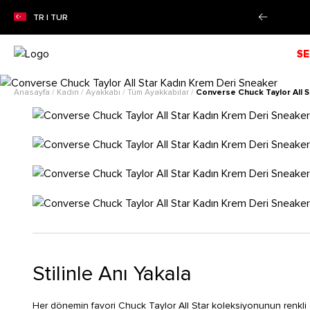
taksit imkanı!
Daha Fazla Bilgi
TR | TUR
SE
Anasayfa
/
Kadın
/
Ayakkabı
/
Tüm Ayakkabılar
/
Converse Chuck Taylor All 
Stilinle Anı Yakala
Her dönemin favori Chuck Taylor All Star koleksiyonunun renkli 