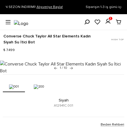
Siparişin 1-3 iş günü içerisinde kargoya verilecektir.
Daha Fazla Bil
1
Converse Chuck Taylor All Star Elements Kadın
HIGH TOP
Siyah Su İtici Bot
₺ 7.499
1
/
10
Siyah
A12941C.001
Beden Rehberi