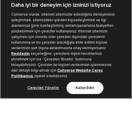
Daha iyi bir deneyim için izninizi istiyoruz
Converse olarak, internet sitemizde edindiğiniz deneyiminizi
iyileştirmek, sitemizdeki işlevleri kişiselleştirmek ve ilgi
Mağazalarımız
Sipariş Takibi
alanlarınıza göre özelleştirilmiş reklam/pazarlama faaliyetleri
yürütebilmek için çerezler kullanıyoruz. İnternet sitemizin
Müşteri İlişkileri
çalışması için zorunlu olan çerezler dışındaki çerezlerin
kullanımına ve bu çerezler aracılığıyla elde edilen kişisel
verilerinizin yurt dışına aktarılmasına onay vermiyorsanız
Koleksiyon
Reddedin
seçeneğine; çerezlere ilişkin tercihlerinizi
yönetmek için ise “Çerezleri Yönetin” butonuna
tıklayabilirsiniz. Çerezler ile kişisel verilerinizin işlenmesine
Kurumsal
dair detaylı bilgi almak için
Converse Website Çerez
Politikamızı
ziyaret edebilirsiniz.
Çerezleri Yönetin
Kabul Edin
Bizi Takip Et
TR
|
TUR