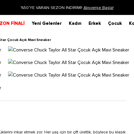
Siparişin 1-3 iş günü içerisinde kargoya verilecektir.
Daha Fazla Bilgi
ZON FİNALİ
Yeni Gelenler
Kadın
Erkek
Çocuk
Ko
Star Çocuk Açık Mavi Sneaker
lerini inkar etmek zor. Her yaş için bir çift ürettik, böylece bu klasik