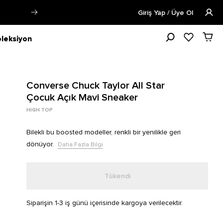
Öğrencilere Özel Tüm Ürünlerde %1
Giriş Yap / Üye Ol
leksiyon
Converse Chuck Taylor All Star
Çocuk Açık Mavi Sneaker
HIGH TOP
Bilekli bu boosted modeller, renkli bir yenilikle geri
dönüyor.
Daha Fazla Bilgi
Tükendi
Siparişin 1-3 iş günü içerisinde kargoya verilecektir.