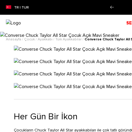
EZON İNDİRİMİ!
Alışverişe Başla!
TR | TUR
SE
Anasayfa
/
Çocuk
/
Ayakkabı
/
Tüm Ayakkabılar
/
Converse Chuck Taylor All 
Her Gün Bir İkon
Çocukların Chuck Taylor All Star ayakkabıları ile çok tatlı göründük