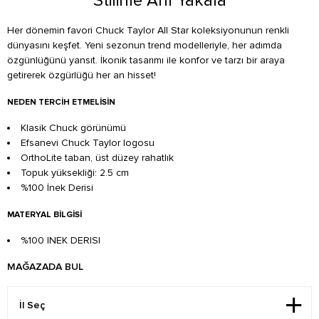
Stilinle Anı Yakala
Her dönemin favori Chuck Taylor All Star koleksiyonunun renkli
dünyasını keşfet. Yeni sezonun trend modelleriyle, her adımda
özgünlüğünü yansıt. İkonik tasarımı ile konfor ve tarzı bir araya
getirerek özgürlüğü her an hisset!
NEDEN TERCIH ETMELISIN
Klasik Chuck görünümü
Efsanevi Chuck Taylor logosu
OrthoLite taban, üst düzey rahatlık
Topuk yüksekliği: 2.5 cm
%100 İnek Derisi
MATERYAL BILGISI
%100 INEK DERISI
MAĞAZADA BUL