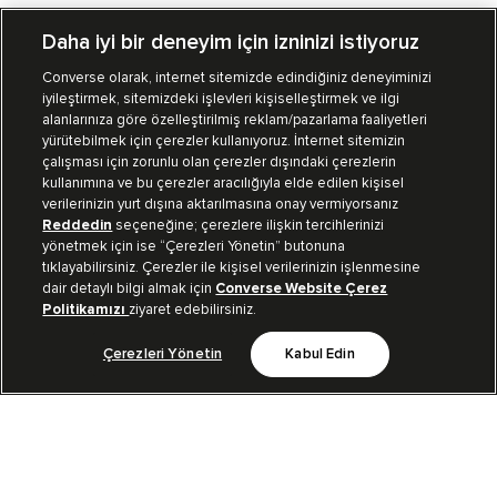
Daha iyi bir deneyim için izninizi istiyoruz
Converse olarak, internet sitemizde edindiğiniz deneyiminizi
iyileştirmek, sitemizdeki işlevleri kişiselleştirmek ve ilgi
Mağazalarımız
Sipariş Takibi
alanlarınıza göre özelleştirilmiş reklam/pazarlama faaliyetleri
yürütebilmek için çerezler kullanıyoruz. İnternet sitemizin
Müşteri İlişkileri
çalışması için zorunlu olan çerezler dışındaki çerezlerin
kullanımına ve bu çerezler aracılığıyla elde edilen kişisel
verilerinizin yurt dışına aktarılmasına onay vermiyorsanız
Koleksiyon
Reddedin
seçeneğine; çerezlere ilişkin tercihlerinizi
yönetmek için ise “Çerezleri Yönetin” butonuna
tıklayabilirsiniz. Çerezler ile kişisel verilerinizin işlenmesine
Kurumsal
dair detaylı bilgi almak için
Converse Website Çerez
Politikamızı
ziyaret edebilirsiniz.
Çerezleri Yönetin
Kabul Edin
Bizi Takip Et
TR
|
TUR