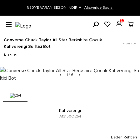
gi
%50'YE VARAN SEZON İNDİRİMİ!
Alışverişe Başla!
1
Converse Chuck Taylor All Star Berkshire Çocuk
HIGH TOP
Kahverengi Su İtici Bot
₺ 3.999
1
/
6
Kahverengi
A13150C.254
Beden Rehberi