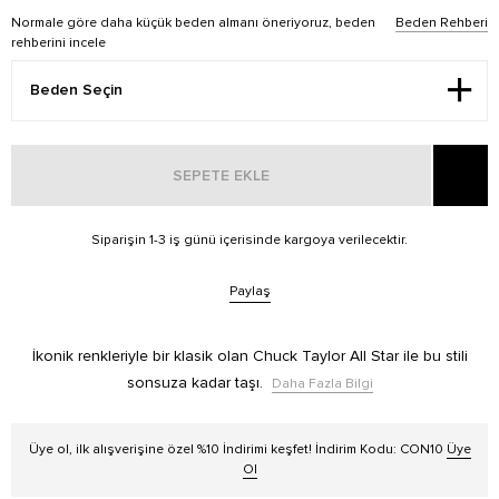
Normale göre daha küçük beden almanı öneriyoruz, beden
Beden Rehberi
rehberini incele
SEPETE EKLE
Siparişin 1-3 iş günü içerisinde kargoya verilecektir.
Paylaş
İkonik renkleriyle bir klasik olan Chuck Taylor All Star ile bu stili
sonsuza kadar taşı.
Daha Fazla Bilgi
Üye ol, ilk alışverişine özel %10 İndirimi keşfet! İndirim Kodu: CON10
Üye
Ol