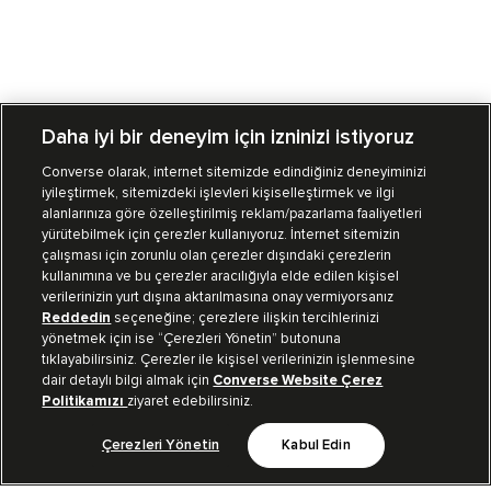
Daha iyi bir deneyim için izninizi istiyoruz
Converse olarak, internet sitemizde edindiğiniz deneyiminizi
iyileştirmek, sitemizdeki işlevleri kişiselleştirmek ve ilgi
Mağazalarımız
Sipariş Takibi
alanlarınıza göre özelleştirilmiş reklam/pazarlama faaliyetleri
yürütebilmek için çerezler kullanıyoruz. İnternet sitemizin
Müşteri İlişkileri
çalışması için zorunlu olan çerezler dışındaki çerezlerin
kullanımına ve bu çerezler aracılığıyla elde edilen kişisel
verilerinizin yurt dışına aktarılmasına onay vermiyorsanız
Koleksiyon
Reddedin
seçeneğine; çerezlere ilişkin tercihlerinizi
yönetmek için ise “Çerezleri Yönetin” butonuna
tıklayabilirsiniz. Çerezler ile kişisel verilerinizin işlenmesine
Kurumsal
dair detaylı bilgi almak için
Converse Website Çerez
Politikamızı
ziyaret edebilirsiniz.
Çerezleri Yönetin
Kabul Edin
Bizi Takip Et