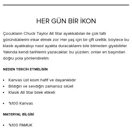
HER GÜN BİR İKON
Çocukların Chuck Taylor All Star ayakkabıları ile çok tatlı
göründüklerini inkar etmek zor. Her yaş için bir çift ürettik, böylece bu
klasik ayakkabıyı nasıl ayakta duracaklarını bile bilmeden giyebilirler.
Yakında kendi tarihlerini yazacaklar; bu yüzden, onları en başından
doğru yola yönlendirelim.
NEDEN TERCIH ETMELISIN
Kanvas üst kısım hafif ve dayanıklıdır
Bildiğin ve sevdiğin zamansız silüet
Klasik All Star bilek etiketi
%100 Kanvas
MATERYAL BILGISI
%100 PAMUK