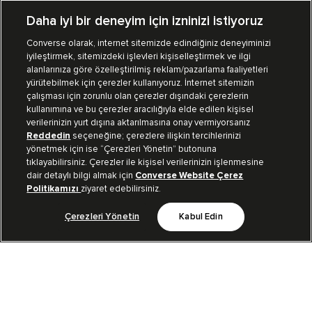
Daha iyi bir deneyim için izninizi istiyoruz
Converse olarak, internet sitemizde edindiğiniz deneyiminizi
iyileştirmek, sitemizdeki işlevleri kişiselleştirmek ve ilgi
Mağazalarımız
Sipariş Takibi
alanlarınıza göre özelleştirilmiş reklam/pazarlama faaliyetleri
yürütebilmek için çerezler kullanıyoruz. İnternet sitemizin
Müşteri İlişkileri
çalışması için zorunlu olan çerezler dışındaki çerezlerin
kullanımına ve bu çerezler aracılığıyla elde edilen kişisel
verilerinizin yurt dışına aktarılmasına onay vermiyorsanız
Koleksiyon
Reddedin
seçeneğine; çerezlere ilişkin tercihlerinizi
yönetmek için ise “Çerezleri Yönetin” butonuna
tıklayabilirsiniz. Çerezler ile kişisel verilerinizin işlenmesine
Kurumsal
dair detaylı bilgi almak için
Converse Website Çerez
Politikamızı
ziyaret edebilirsiniz.
Çerezleri Yönetin
Kabul Edin
Bizi Takip Et
TR
|
TUR