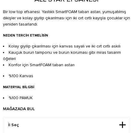
Bir low top efsanesi. Yastıklı SmartFOAM taban astarı, yumuşatılmış
dikişler ve kolay giyilip çıkarılması için iki cırt cırtlı kayışla çocuklar için
yeniden tasarlandı.
NEDEN TERCIH ETMELISIN
Kolay giyilip çıkarılması için kanvas sayalı ve iki cırt cırtlı askılı
Kauçuk burun tamponu ve burun koruması gibi miras tasarım
öğeleri
Konfor için SmartFOAM taban astarı
%100 Kanvas
MATERYAL BILGISI
%100 PAMUK
MAĞAZADA BUL