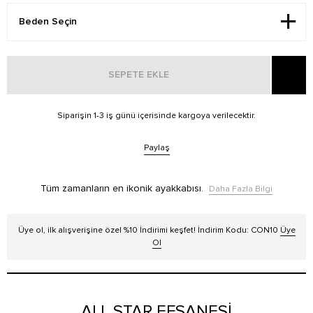
SEPETE EKLE
Siparişin 1-3 iş günü içerisinde kargoya verilecektir.
Paylaş
Tüm zamanların en ikonik ayakkabısı.
Daha Fazla Bilgi
Üye ol, ilk alışverişine özel %10 İndirimi keşfet! İndirim Kodu: CON10
Üye
Ol
ALL STAR EFSANESİ