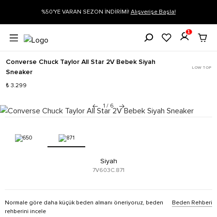
ON İNDİRİMİ!
Alışverişe Başla!
Siparişin 1-3 iş günü içerisinde kar
1
Converse Chuck Taylor All Star 2V Bebek Siyah
LOW TOP
Sneaker
₺ 3.299
1
/
6
Siyah
7V603C.871
Normale göre daha küçük beden almanı öneriyoruz, beden
Beden Rehberi
rehberini incele