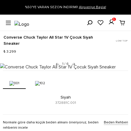
gi
%50'YE VARAN SEZON İNDİRİMİ!
Alışverişe Başla!
1
Converse Chuck Taylor All Star 1V Çocuk Siyah
LOW TOP
Sneaker
₺ 3.299
1
/
6
Siyah
372881C.001
Normale göre daha küçük beden almanı öneriyoruz, beden
Beden Rehberi
rehberini incele