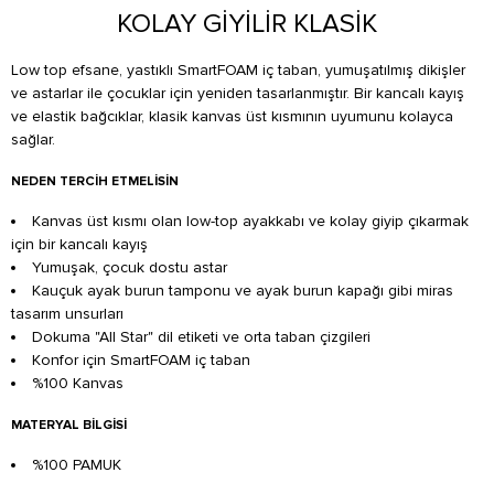
KOLAY GİYİLİR KLASİK
Low top efsane, yastıklı SmartFOAM iç taban, yumuşatılmış dikişler
ve astarlar ile çocuklar için yeniden tasarlanmıştır. Bir kancalı kayış
ve elastik bağcıklar, klasik kanvas üst kısmının uyumunu kolayca
sağlar.
NEDEN TERCIH ETMELISIN
Kanvas üst kısmı olan low-top ayakkabı ve kolay giyip çıkarmak
için bir kancalı kayış
Yumuşak, çocuk dostu astar
Kauçuk ayak burun tamponu ve ayak burun kapağı gibi miras
tasarım unsurları
Dokuma "All Star" dil etiketi ve orta taban çizgileri
Konfor için SmartFOAM iç taban
%100 Kanvas
MATERYAL BILGISI
%100 PAMUK