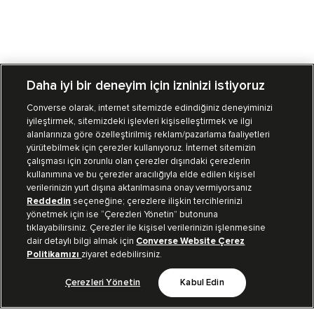
Daha iyi bir deneyim için izninizi istiyoruz
Converse olarak, internet sitemizde edindiğiniz deneyiminizi
iyileştirmek, sitemizdeki işlevleri kişiselleştirmek ve ilgi
Mağazalarımız
Sipariş Takibi
alanlarınıza göre özelleştirilmiş reklam/pazarlama faaliyetleri
yürütebilmek için çerezler kullanıyoruz. İnternet sitemizin
Müşteri İlişkileri
çalışması için zorunlu olan çerezler dışındaki çerezlerin
kullanımına ve bu çerezler aracılığıyla elde edilen kişisel
verilerinizin yurt dışına aktarılmasına onay vermiyorsanız
Koleksiyon
Reddedin
seçeneğine; çerezlere ilişkin tercihlerinizi
yönetmek için ise “Çerezleri Yönetin” butonuna
tıklayabilirsiniz. Çerezler ile kişisel verilerinizin işlenmesine
Kurumsal
dair detaylı bilgi almak için
Converse Website Çerez
Politikamızı
ziyaret edebilirsiniz.
Çerezleri Yönetin
Kabul Edin
Bizi Takip Et