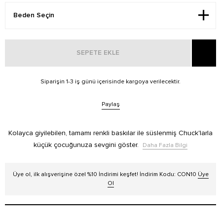
SEPETE EKLE
Siparişin 1-3 iş günü içerisinde kargoya verilecektir.
Paylaş
Kolayca giyilebilen, tamamı renkli baskılar ile süslenmiş Chuck'larla
küçük çocuğunuza sevgini göster.
Daha Fazla Bilgi
Üye ol, ilk alışverişine özel %10 İndirimi keşfet! İndirim Kodu: CON10
Üye
Ol