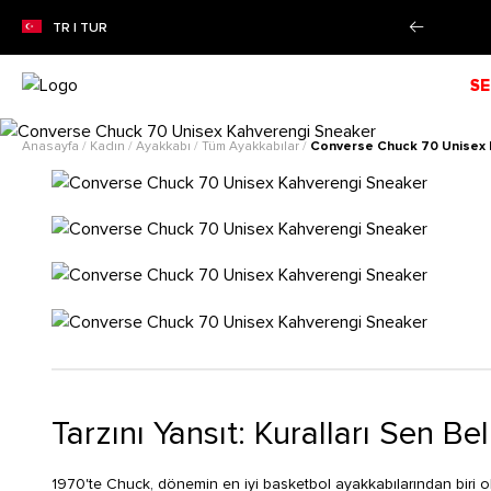
 VARAN SEZON İNDİRİMİ!
Alışverişe Başla!
TR | TUR
SE
Anasayfa
/
Kadın
/
Ayakkabı
/
Tüm Ayakkabılar
/
Converse Chuck 70 Unisex 
Tarzını Yansıt: Kuralları Sen Bel
1970'te Chuck, dönemin en iyi basketbol ayakkabılarından biri ola