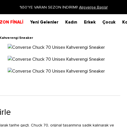
Siparişin 1-3 iş günü içerisinde kargoya verilecektir.
Daha Fa
ZON FİNALİ
Yeni Gelenler
Kadın
Erkek
Çocuk
Ko
Kahverengi Sneaker
irle
rak tarihe geçti. Chuck 70, orijinal tasarımına sadık kalınarak ve