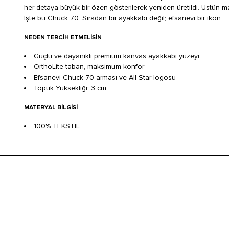
her detaya büyük bir özen gösterilerek yeniden üretildi. Üstün ma
İşte bu Chuck 70. Sıradan bir ayakkabı değil; efsanevi bir ikon.
NEDEN TERCIH ETMELISIN
Güçlü ve dayanıklı premium kanvas ayakkabı yüzeyi
OrthoLite taban, maksimum konfor
Efsanevi Chuck 70 arması ve All Star logosu
Topuk Yüksekliği: 3 cm
MATERYAL BILGISI
100% TEKSTİL