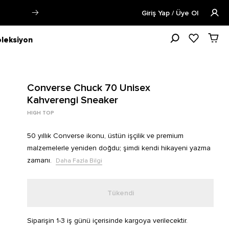
zla Bilgi
Öğrencilere Özel Tüm Ürü
Giriş Yap / Üye Ol
leksiyon
Converse Chuck 70 Unisex
Kahverengi Sneaker
HIGH TOP
50 yıllık Converse ikonu, üstün işçilik ve premium
malzemelerle yeniden doğdu; şimdi kendi hikayeni yazma
zamanı.
Daha Fazla Bilgi
Tükendi
Siparişin 1-3 iş günü içerisinde kargoya verilecektir.