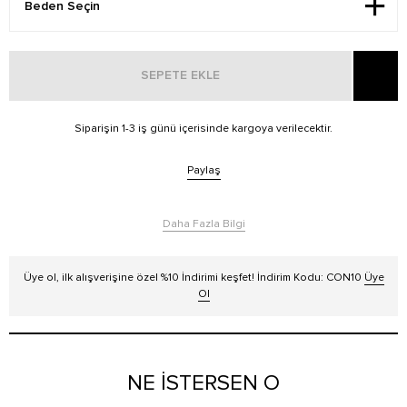
SEPETE EKLE
Siparişin 1-3 iş günü içerisinde kargoya verilecektir.
Paylaş
Daha Fazla Bilgi
Üye ol, ilk alışverişine özel %10 İndirimi keşfet! İndirim Kodu: CON10
Üye
Ol
NE İSTERSEN O