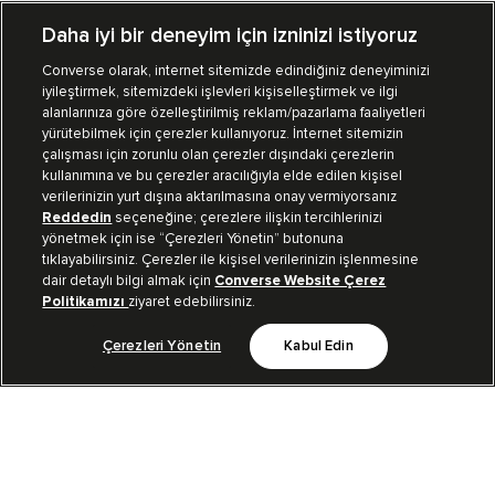
Daha iyi bir deneyim için izninizi istiyoruz
Converse olarak, internet sitemizde edindiğiniz deneyiminizi
iyileştirmek, sitemizdeki işlevleri kişiselleştirmek ve ilgi
Mağazalarımız
Sipariş Takibi
alanlarınıza göre özelleştirilmiş reklam/pazarlama faaliyetleri
yürütebilmek için çerezler kullanıyoruz. İnternet sitemizin
Müşteri İlişkileri
çalışması için zorunlu olan çerezler dışındaki çerezlerin
kullanımına ve bu çerezler aracılığıyla elde edilen kişisel
verilerinizin yurt dışına aktarılmasına onay vermiyorsanız
Koleksiyon
Reddedin
seçeneğine; çerezlere ilişkin tercihlerinizi
yönetmek için ise “Çerezleri Yönetin” butonuna
tıklayabilirsiniz. Çerezler ile kişisel verilerinizin işlenmesine
Kurumsal
dair detaylı bilgi almak için
Converse Website Çerez
Politikamızı
ziyaret edebilirsiniz.
Çerezleri Yönetin
Kabul Edin
Bizi Takip Et
TR
|
TUR