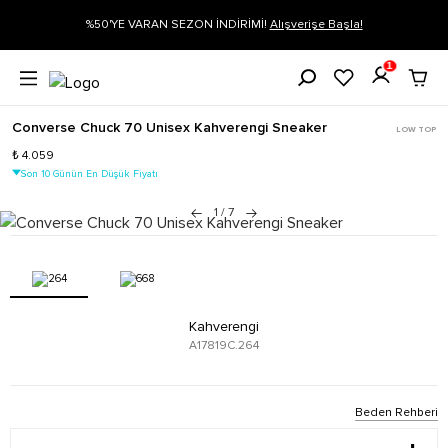
gi
%50'YE VARAN SEZON İNDİRİMİ!
Alışverişe Başla!
1
Converse Chuck 70 Unisex Kahverengi Sneaker
LOW TOP
₺ 4.059
Son 10 Günün En Düşük Fiyatı
1
/
7
Kahverengi
A17819C.264
Beden Rehberi