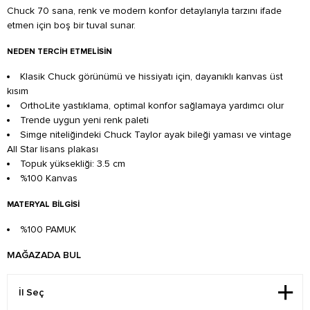
Chuck 70 sana, renk ve modern konfor detaylarıyla tarzını ifade
etmen için boş bir tuval sunar.
NEDEN TERCIH ETMELISIN
Klasik Chuck görünümü ve hissiyatı için, dayanıklı kanvas üst
kısım
OrthoLite yastıklama, optimal konfor sağlamaya yardımcı olur
Trende uygun yeni renk paleti
Simge niteliğindeki Chuck Taylor ayak bileği yaması ve vintage
All Star lisans plakası
Topuk yüksekliği: 3.5 cm
%100 Kanvas
MATERYAL BILGISI
%100 PAMUK
MAĞAZADA BUL