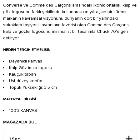
Converse ve Comme des Garçons arasındaki ikonik ortaklık, kalp ve
göz logosunu farklı şekillerde kullanarak on yılı aşkın bir süredir
markanın kavramsal vizyonunu dünyanın dört bir yanındaki
sokaklara taşıyor. Hayranların favorisi olan Comme des Garçons
kalp ve gözler logosunu minimalist bir tasarımla Chuck 70'e geri
getiriyor.
NEDEN TERCIH ETMELISIN
Dayanıklı kanvas
Kalp Göz imza logosu
Kauçuk taban
Üst düzey konfor
Topuk Yüksekliği: 3,5 cm
MATERYAL BILGISI
100% KANVAS
MAĞAZADA BUL