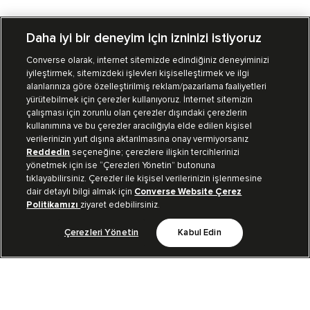
Daha iyi bir deneyim için izninizi istiyoruz
Converse olarak, internet sitemizde edindiğiniz deneyiminizi
iyileştirmek, sitemizdeki işlevleri kişiselleştirmek ve ilgi
Mağazalarımız
Sipariş Takibi
alanlarınıza göre özelleştirilmiş reklam/pazarlama faaliyetleri
yürütebilmek için çerezler kullanıyoruz. İnternet sitemizin
Müşteri İlişkileri
çalışması için zorunlu olan çerezler dışındaki çerezlerin
kullanımına ve bu çerezler aracılığıyla elde edilen kişisel
verilerinizin yurt dışına aktarılmasına onay vermiyorsanız
Koleksiyon
Reddedin
seçeneğine; çerezlere ilişkin tercihlerinizi
yönetmek için ise “Çerezleri Yönetin” butonuna
tıklayabilirsiniz. Çerezler ile kişisel verilerinizin işlenmesine
Kurumsal
dair detaylı bilgi almak için
Converse Website Çerez
Politikamızı
ziyaret edebilirsiniz.
Çerezleri Yönetin
Kabul Edin
Bizi Takip Et