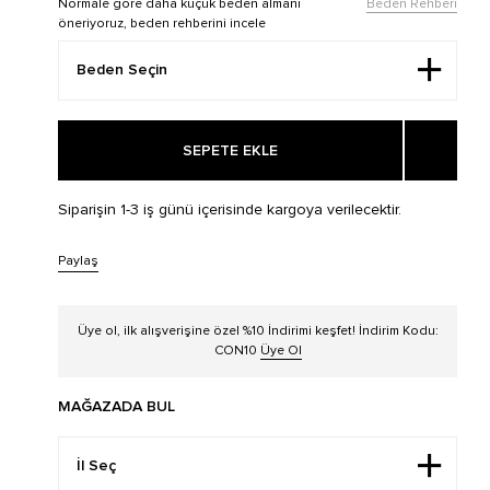
Normale göre daha küçük beden almanı
Beden Rehberi
öneriyoruz, beden rehberini incele
SEPETE EKLE
Siparişin 1-3 iş günü içerisinde kargoya verilecektir.
Paylaş
Üye ol, ilk alışverişine özel %10 İndirimi keşfet! İndirim Kodu:
CON10
Üye Ol
MAĞAZADA BUL