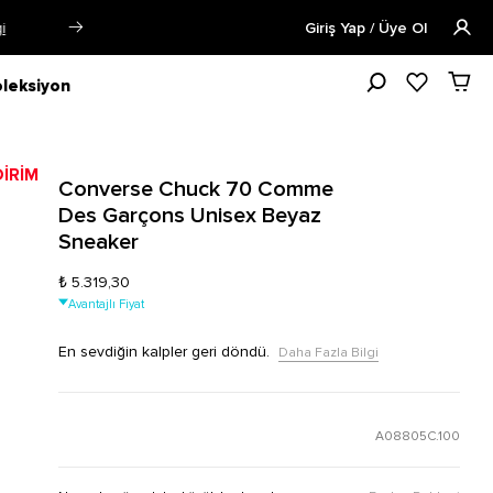
Öğrencilere Özel Tüm Ürünlerde %15 
Giriş Yap / Üye Ol
leksiyon
Converse Chuck 70 Comme
Des Garçons Unisex Beyaz
Sneaker
₺ 5.319,30
Avantajlı Fiyat
En sevdiğin kalpler geri döndü.
Daha Fazla Bilgi
A08805C.100