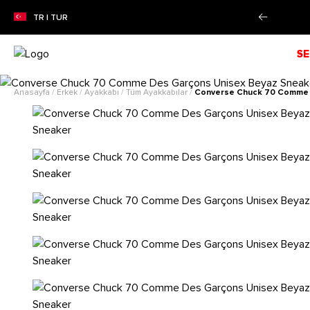
ZON İNDİRİMİ!
Alışverişe Başla!
TR | TUR
SE
Anasayfa
/
Erkek
/
Ayakkabı
/
Tüm Ayakkabılar
/
Converse Chuck 70 Comme 