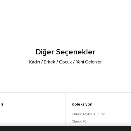
Diğer Seçenekler
Kadın
/
Erkek
/
Çocuk
/
Yeni Gelenler
ri
Koleksiyon
Chuck Taylor All Star
Chuck 70
orular
Lift