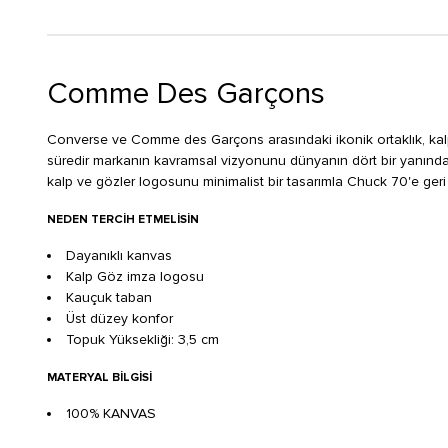
Comme Des Garçons
Converse ve Comme des Garçons arasındaki ikonik ortaklık, kalp v
süredir markanın kavramsal vizyonunu dünyanın dört bir yanında
kalp ve gözler logosunu minimalist bir tasarımla Chuck 70'e geri g
NEDEN TERCIH ETMELISIN
Dayanıklı kanvas
Kalp Göz imza logosu
Kauçuk taban
Üst düzey konfor
Topuk Yüksekliği: 3,5 cm
MATERYAL BILGISI
100% KANVAS