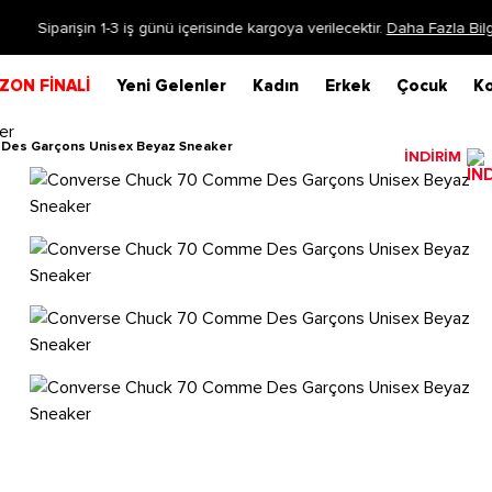
Siparişin 1-3 iş günü içerisinde kargoya verilecektir.
Daha Fazla Bilgi
ZON FİNALİ
Yeni Gelenler
Kadın
Erkek
Çocuk
Ko
Des Garçons Unisex Beyaz Sneaker
İNDİRİM