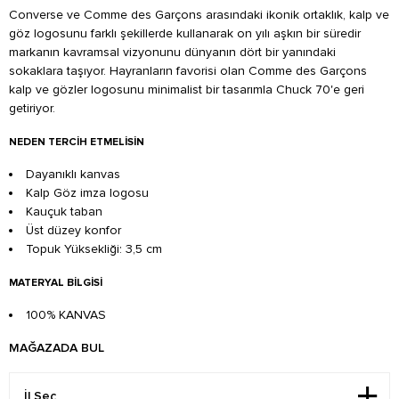
Converse ve Comme des Garçons arasındaki ikonik ortaklık, kalp ve
göz logosunu farklı şekillerde kullanarak on yılı aşkın bir süredir
markanın kavramsal vizyonunu dünyanın dört bir yanındaki
sokaklara taşıyor. Hayranların favorisi olan Comme des Garçons
kalp ve gözler logosunu minimalist bir tasarımla Chuck 70'e geri
getiriyor.
NEDEN TERCIH ETMELISIN
Dayanıklı kanvas
Kalp Göz imza logosu
Kauçuk taban
Üst düzey konfor
Topuk Yüksekliği: 3,5 cm
MATERYAL BILGISI
100% KANVAS
MAĞAZADA BUL