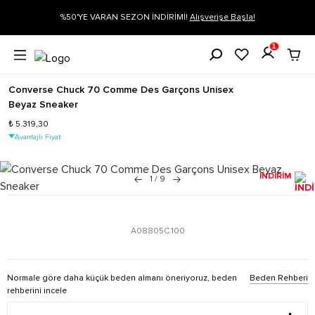
%50'YE VARAN SEZON İNDİRİMİ!
Alışverişe Başla!
Siparişin 1-3 iş 
1
Converse Chuck 70 Comme Des Garçons Unisex
Beyaz Sneaker
₺ 5.319,30
Avantajlı Fiyat
İNDİRİM
1
/
9
A08805C.100
Normale göre daha küçük beden almanı öneriyoruz, beden
Beden Rehberi
rehberini incele