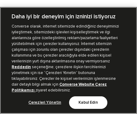
Daha iyi bir deneyim için izninizi istiyoruz
Converse olarak, internet sitemizde edindiğiniz deneyiminizi
iyileştirmek, sitemizdeki işlevleri kişiselleştirmek ve ilgi
Mağazalarımız
Sipariş Takibi
alanlarınıza göre özelleştirilmiş reklam/pazarlama faaliyetleri
yürütebilmek için çerezler kullanıyoruz. İnternet sitemizin
Müşteri İlişkileri
çalışması için zorunlu olan çerezler dışındaki çerezlerin
kullanımına ve bu çerezler aracılığıyla elde edilen kişisel
verilerinizin yurt dışına aktarılmasına onay vermiyorsanız
Koleksiyon
Reddedin
seçeneğine; çerezlere ilişkin tercihlerinizi
yönetmek için ise “Çerezleri Yönetin” butonuna
tıklayabilirsiniz. Çerezler ile kişisel verilerinizin işlenmesine
Kurumsal
dair detaylı bilgi almak için
Converse Website Çerez
Politikamızı
ziyaret edebilirsiniz.
Çerezleri Yönetin
Kabul Edin
Bizi Takip Et