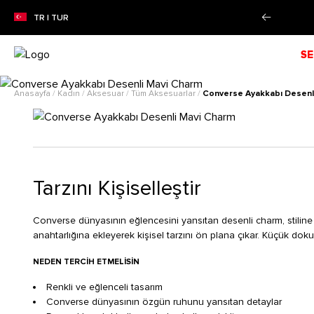
e farksız 4 taksit imkanı!
Daha Fazla Bilgi
TR | TUR
SE
Anasayfa
/
Kadın
/
Aksesuar
/
Tüm Aksesuarlar
/
Converse Ayakkabı Desenl
Tarzını Kişiselleştir
Converse dünyasının eğlencesini yansıtan desenli charm, stilin
anahtarlığına ekleyerek kişisel tarzını ön plana çıkar. Küçük doku
NEDEN TERCIH ETMELISIN
Renkli ve eğlenceli tasarım
Converse dünyasının özgün ruhunu yansıtan detaylar