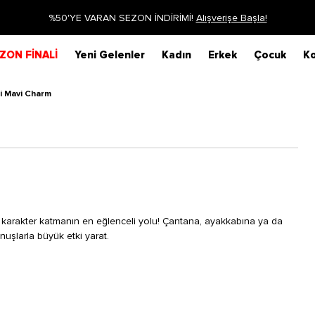
%50'YE VARAN SEZON İNDİRİMİ!
Alışverişe Başla!
ZON FİNALİ
Yeni Gelenler
Kadın
Erkek
Çocuk
Ko
i Mavi Charm
e karakter katmanın en eğlenceli yolu! Çantana, ayakkabına ya da
nuşlarla büyük etki yarat.