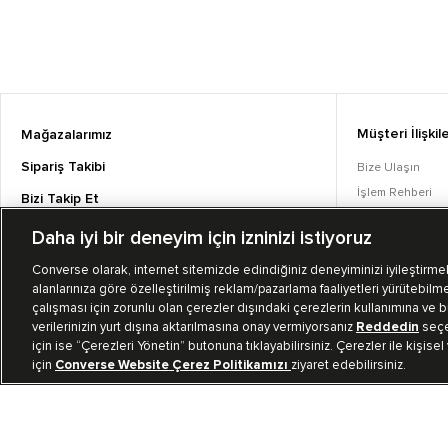
Müşteri İlişkile
Mağazalarımız
Sipariş Takibi
Bize Ulaşın
İşlem Rehberi
Bizi Takip Et
Sıkça Sorulan S
Daha iyi bir deneyim için izninizi istiyoruz
Converse Coins
Converse olarak, internet sitemizde edindiğiniz deneyiminizi iyileştirmek,
alanlarınıza göre özelleştirilmiş reklam/pazarlama faaliyetleri yürütebilme
çalışması için zorunlu olan çerezler dışındaki çerezlerin kullanımına ve bu
verilerinizin yurt dışına aktarılmasına onay vermiyorsanız
Reddedin
seçen
için ise “Çerezleri Yönetin” butonuna tıklayabilirsiniz. Çerezler ile kişisel
için
Converse Website Çerez Politikamızı
ziyaret edebilirsiniz.
TR
|
TUR