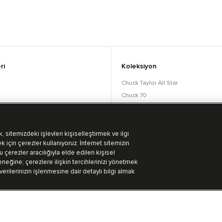
ri
Koleksiyon
Chuck Taylor All Star
Chuck 70
orular
Lift
Run Star
Bot Koleksiyonu
 sitemizdeki işlevleri kişiselleştirmek ve ilgi
k için çerezler kullanıyoruz. İnternet sitemizin
 çerezler aracılığıyla elde edilen kişisel
eğine; çerezlere ilişkin tercihlerinizi yönetmek
 verilerinizin işlenmesine dair detaylı bilgi almak
Kullanım Koşulları
Aydınlatma Metni
Gizlililik Politikası