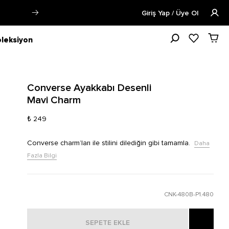
Siparişin 1-3 iş günü içerisinde kargoya v
Giriş Yap / Üye Ol
leksiyon
Converse Ayakkabı Desenli
Mavi Charm
₺ 249
Converse charm’ları ile stilini dilediğin gibi tamamla.
Daha
Fazla Bilgi
CNK-480B-P1.480
SEPETE EKLE