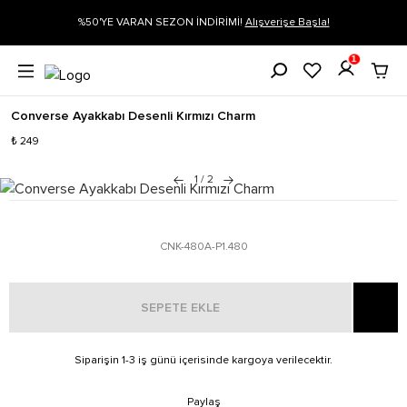
ARAN SEZON İNDİRİMİ!
Alışverişe Başla!
Siparişin 1-3 iş günü içeri
1
Converse Ayakkabı Desenli Kırmızı Charm
₺ 249
1
/
2
CNK-480A-P1.480
SEPETE EKLE
Siparişin 1-3 iş günü içerisinde kargoya verilecektir.
Paylaş