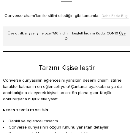
Converse charm’ları ile stilini dilediğin gibi tamamla.
Daha Fazla Bilgi
Üye ol, ilk alışverişine özel %10 İndirimi keşfet! İndirim Kodu: CON10
Üye
Ol
Tarzını Kişiselleştir
Converse dünyasının eğlencesini yansıtan desenli charm, stiline
karakter katmanın en eğlenceli yolu! Çantana, ayakkabına ya da
anahtarlığına ekleyerek kişisel tarzını ön plana çıkar. Küçük
dokunuşlarla büyük etki yarat.
NEDEN TERCIH ETMELISIN
Renkli ve eğlenceli tasarım
Converse dünyasının özgün ruhunu yansıtan detaylar