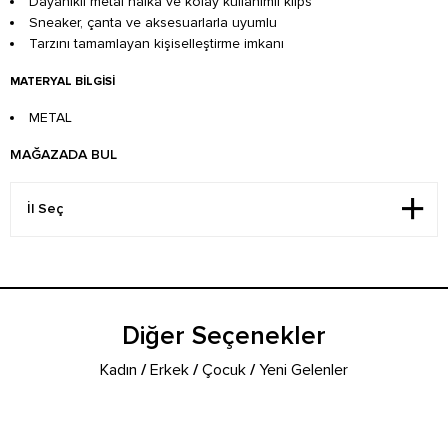
Dayanıklı metal halka ve kolay kullanımlı klips
Sneaker, çanta ve aksesuarlarla uyumlu
Tarzını tamamlayan kişiselleştirme imkanı
MATERYAL BILGISI
METAL
MAĞAZADA BUL
Diğer Seçenekler
Kadın
/
Erkek
/
Çocuk
/
Yeni Gelenler