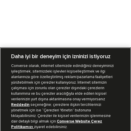
Daha iyi bir deneyim için izninizi istiyoruz
Converse olarak, internet sitemizde edindiğiniz deneyiminizi
iyileştirmek, sitemizdeki işlevleri kişiselleştirmek ve ilgi
Mağazalarımız
Sipariş Takibi
alanlarınıza göre özelleştirilmiş reklam/pazarlama faaliyetleri
yürütebilmek için çerezler kullanıyoruz. İnternet sitemizin
Müşteri İlişkileri
çalışması için zorunlu olan çerezler dışındaki çerezlerin
kullanımına ve bu çerezler aracılığıyla elde edilen kişisel
verilerinizin yurt dışına aktarılmasına onay vermiyorsanız
Koleksiyon
Reddedin
seçeneğine; çerezlere ilişkin tercihlerinizi
yönetmek için ise “Çerezleri Yönetin” butonuna
tıklayabilirsiniz. Çerezler ile kişisel verilerinizin işlenmesine
Kurumsal
dair detaylı bilgi almak için
Converse Website Çerez
Politikamızı
ziyaret edebilirsiniz.