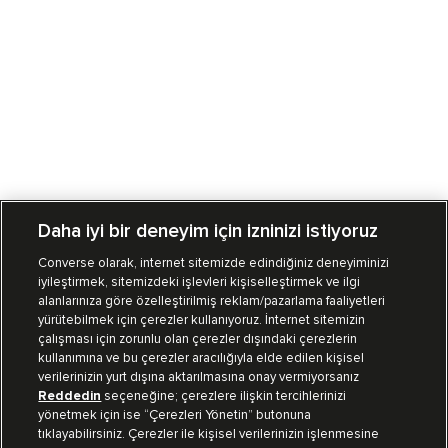
Daha iyi bir deneyim için izninizi istiyoruz
Converse olarak, internet sitemizde edindiğiniz deneyiminizi
iyileştirmek, sitemizdeki işlevleri kişiselleştirmek ve ilgi
Mağazalarımız
Sipariş Takibi
alanlarınıza göre özelleştirilmiş reklam/pazarlama faaliyetleri
yürütebilmek için çerezler kullanıyoruz. İnternet sitemizin
Müşteri İlişkileri
çalışması için zorunlu olan çerezler dışındaki çerezlerin
kullanımına ve bu çerezler aracılığıyla elde edilen kişisel
verilerinizin yurt dışına aktarılmasına onay vermiyorsanız
Koleksiyon
Reddedin
seçeneğine; çerezlere ilişkin tercihlerinizi
yönetmek için ise “Çerezleri Yönetin” butonuna
tıklayabilirsiniz. Çerezler ile kişisel verilerinizin işlenmesine
Kurumsal