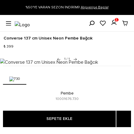
gi
%50'YE VARAN SEZON İNDİRİMİ!
Alışverişe Başla!
1
Converse 137 cm Unisex Neon Pembe Bağcık
₺ 399
1
/
1
Pembe
10001676.730
SEPETE EKLE