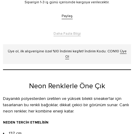
Siparişin 1-3 iş günü içerisinde kargoya verilecektir.
Paylaş
Daha Fazla Bilgi
Üye ol, ilk alışverişine özel %10 İndirimi keşfet! İndirim Kodu: CON10
Üye
Ol
Neon Renklerle Öne Çık
Dayanıklı polyesterden üretilen ve yüksek bilekli sneaker'lar için
tasarlanan bu renkli bağcıklar, dikkat çekici bir görünüm sunar. Canlı
neon renkler, her kombine enerji katar.
NEDEN TERCIH ETMELISIN
137 cm