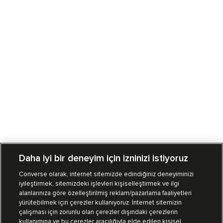
Daha iyi bir deneyim için izninizi istiyoruz
Converse olarak, internet sitemizde edindiğiniz deneyiminizi
iyileştirmek, sitemizdeki işlevleri kişiselleştirmek ve ilgi
Mağazalarımız
Sipariş Takibi
alanlarınıza göre özelleştirilmiş reklam/pazarlama faaliyetleri
yürütebilmek için çerezler kullanıyoruz. İnternet sitemizin
Müşteri İlişkileri
çalışması için zorunlu olan çerezler dışındaki çerezlerin
kullanımına ve bu çerezler aracılığıyla elde edilen kişisel