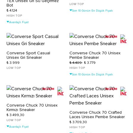
TEX Unisex Gri Su Geçirmez
LOW TOP
Bot
₺ 4.124
Son 10 Günün En Düşük Fiyatı
HIGH TOP
Avantajlı Fiyat
İNDİRİM
Converse Sport Casual
Converse Chuck 70 Unisex
Unisex Gri Sneaker
Pembe Sneaker
₺ 3.999
₺ 4.409
₺ 3.779
LOW TOP
HIGH TOP
Son 10 Günün En Düşük Fiyatı
İNDİRİM
İNDİRİM
Converse Chuck 70 Unisex
Kırmızı Sneaker
Converse Chuck 70 Crafted
₺ 3.499,30
Laces Unisex Pembe Sneaker
LOW TOP
₺ 3.709,30
Avantajlı Fiyat
HIGH TOP