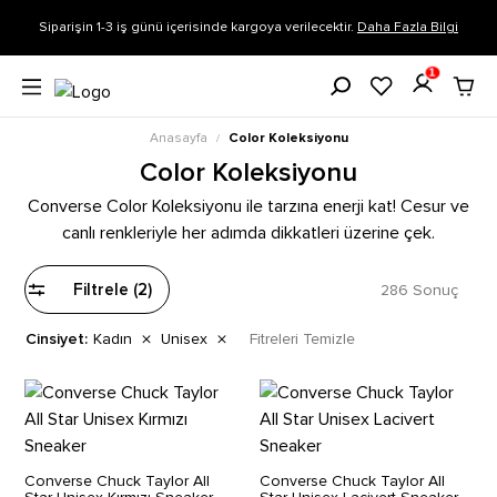
Siparişin 1-3 iş günü içerisinde kargoya verilecektir.
Daha Fazla Bilgi
1
Anasayfa
Color Koleksiyonu
/
Color Koleksiyonu
Converse Color Koleksiyonu ile tarzına enerji kat! Cesur ve
canlı renkleriyle her adımda dikkatleri üzerine çek.
286 Sonuç
Filtrele
(2)
Kadın
Unisex
Fitreleri Temizle
Cinsiyet:
Converse Chuck Taylor All
Converse Chuck Taylor All