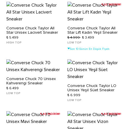
%30 İNDİRİM!
Converse Chuck Taylor All
Converse Chuck Taylor All
Star Unisex Lacivert Sneaker
Star Lift Kadın Yeşil Sneaker
₺ 5.499
₺ 4.999
₺ 3.499
HIGH TOP
LOW TOP
Son 10 Günün En Düşük Fiyatı
Converse Chuck 70 Unisex
Kahverengi Sneaker
Converse Chuck Taylor LO
₺ 6.499
Unisex Yeşil Süet Sneaker
LOW TOP
₺ 6.999
LOW TOP
%40 İNDİRİM!
%40 İNDİRİM!