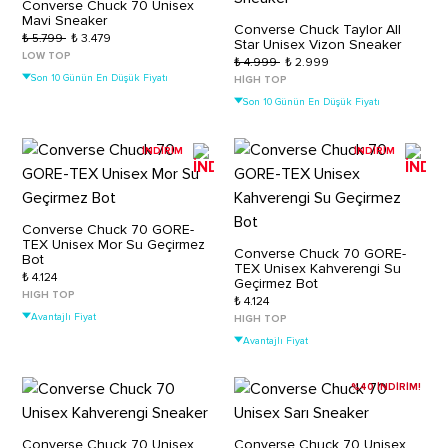
Converse Chuck 70 Unisex
Mavi Sneaker
Converse Chuck Taylor All
₺ 5.799
₺ 3.479
Star Unisex Vizon Sneaker
LOW TOP
₺ 4.999
₺ 2.999
Son 10 Günün En Düşük Fiyatı
HIGH TOP
Son 10 Günün En Düşük Fiyatı
İNDİRİM
İNDİRİM
Converse Chuck 70 GORE-
TEX Unisex Mor Su Geçirmez
Converse Chuck 70 GORE-
Bot
TEX Unisex Kahverengi Su
₺ 4.124
Geçirmez Bot
HIGH TOP
₺ 4.124
Avantajlı Fiyat
HIGH TOP
Avantajlı Fiyat
%40 İNDİRİM!
Converse Chuck 70 Unisex
Converse Chuck 70 Unisex