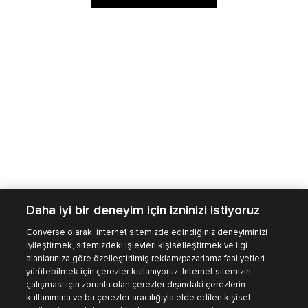
Daha iyi bir deneyim için izninizi istiyoruz
Converse olarak, internet sitemizde edindiğiniz deneyiminizi
iyileştirmek, sitemizdeki işlevleri kişiselleştirmek ve ilgi
Mağazalarımız
Sipariş Takibi
alanlarınıza göre özelleştirilmiş reklam/pazarlama faaliyetleri
yürütebilmek için çerezler kullanıyoruz. İnternet sitemizin
Müşteri İlişkileri
çalışması için zorunlu olan çerezler dışındaki çerezlerin
kullanımına ve bu çerezler aracılığıyla elde edilen kişisel