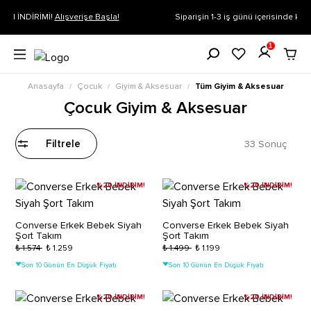
Siparişin 1-3 iş günü içerisinde kargoya verilecektir.
Daha Fazla Bilgi
1
Anasayfa
Çocuk
Giyim & Aksesuar
Tüm Giyim & Aksesuar
/
/
/
Çocuk Giyim & Aksesuar
33 Sonuç
Filtrele
%20 İNDİRİM!
%20 İNDİRİM!
Converse Erkek Bebek Siyah
Converse Erkek Bebek Siyah
Şort Takım
Şort Takım
₺ 1.574
₺ 1.259
₺ 1.499
₺ 1.199
Son 10 Günün En Düşük Fiyatı
Son 10 Günün En Düşük Fiyatı
%20 İNDİRİM!
%20 İNDİRİM!