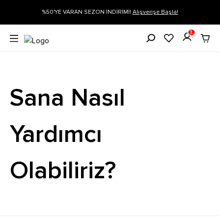
gi
%50'YE VARAN SEZON İNDİRİMİ!
Alışverişe Başla!
1
Sana Nasıl
Yardımcı
Olabiliriz?