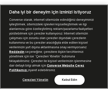
Daha iyi bir deneyim için izninizi istiyoruz
Converse olarak, internet sitemizde edindiğiniz deneyiminizi
iyileştirmek, sitemizdeki işlevleri kişiselleştirmek ve ilgi
Mağazalarımız
Sipariş Takibi
alanlarınıza göre özelleştirilmiş reklam/pazarlama faaliyetleri
yürütebilmek için çerezler kullanıyoruz. İnternet sitemizin
Müşteri İlişkileri
çalışması için zorunlu olan çerezler dışındaki çerezlerin
kullanımına ve bu çerezler aracılığıyla elde edilen kişisel
verilerinizin yurt dışına aktarılmasına onay vermiyorsanız
Koleksiyon
Reddedin
seçeneğine; çerezlere ilişkin tercihlerinizi
yönetmek için ise “Çerezleri Yönetin” butonuna
tıklayabilirsiniz. Çerezler ile kişisel verilerinizin işlenmesine
Kurumsal
dair detaylı bilgi almak için
Converse Website Çerez
Politikamızı
ziyaret edebilirsiniz.
Çerezleri Yönetin
Kabul Edin
Bizi Takip Et