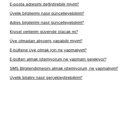
E-posta adresimi değiştirebilir miyim?
Üyelik bilgilerimi nasıl güncelleyebilirim?
Adres bilgilerimi nasıl güncelleyebilirim?
Kişisel verilerim güvende olacak mı?
Üye olmadan alışveriş yapabilir miyim?
E-bültene üye olmak için ne yapmalıyım?
E-bülten almak istemiyorum ne yapmam gerekiyor?
SMS Bilgilendirmesini almak istemiyorum, ne yapmalıyım?
Üyelik İptalini nasıl gerçekleştirebilirim?