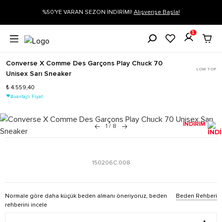
rişe Başla!
Siparişin 1-3 iş günü içerisinde kargoya verilecektir.
Dah
1
Converse X Comme Des Garçons Play Chuck 70
LOW TOP
Unisex Sarı Sneaker
₺ 4.559,40
Avantajlı Fiyat
İNDİRİM
1
/
8
150206C.008
Normale göre daha küçük beden almanı öneriyoruz, beden
Beden Rehberi
rehberini incele