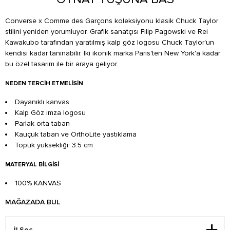
Converse x Comme des Garçons koleksiyonu klasik Chuck Taylor
stilini yeniden yorumluyor. Grafik sanatçısı Filip Pagowski ve Rei
Kawakubo tarafından yaratılmış kalp göz logosu Chuck Taylor'un
kendisi kadar tanınabilir. İki ikonik marka Paris'ten New York'a kadar
bu özel tasarım ile bir araya geliyor.
NEDEN TERCIH ETMELISIN
Dayanıklı kanvas
Kalp Göz imza logosu
Parlak orta taban
Kauçuk taban ve OrthoLite yastıklama
Topuk yüksekliği: 3.5 cm
MATERYAL BILGISI
100% KANVAS
MAĞAZADA BUL