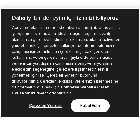
Daha iyi bir deneyim için izninizi istiyoruz
Converse olarak, internet sitemizde edindiğiniz deneyiminizi
iyileştirmek, sitemizdeki işlevleri kişiselleştirmek ve ilgi
Mağazalarımız
Sipariş Takibi
alanlarınıza göre özelleştirilmiş reklam/pazarlama faaliyetleri
yürütebilmek için çerezler kullanıyoruz. İnternet sitemizin
Müşteri İlişkileri
çalışması için zorunlu olan çerezler dışındaki çerezlerin
kullanımına ve bu çerezler aracılığıyla elde edilen kişisel
verilerinizin yurt dışına aktarılmasına onay vermiyorsanız
Koleksiyon
Reddedin
seçeneğine; çerezlere ilişkin tercihlerinizi
yönetmek için ise “Çerezleri Yönetin” butonuna
tıklayabilirsiniz. Çerezler ile kişisel verilerinizin işlenmesine
Kurumsal
dair detaylı bilgi almak için
Converse Website Çerez
Politikamızı
ziyaret edebilirsiniz.
Çerezleri Yönetin
Kabul Edin
Bizi Takip Et