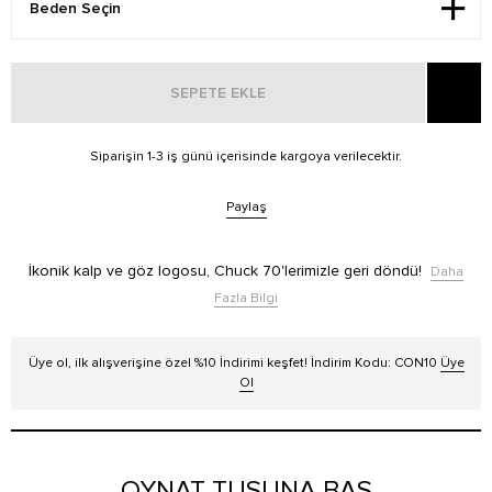
SEPETE EKLE
Siparişin 1-3 iş günü içerisinde kargoya verilecektir.
Paylaş
İkonik kalp ve göz logosu, Chuck 70'lerimizle geri döndü!
Daha
Fazla Bilgi
Üye ol, ilk alışverişine özel %10 İndirimi keşfet! İndirim Kodu: CON10
Üye
Ol
OYNAT TUŞUNA BAS