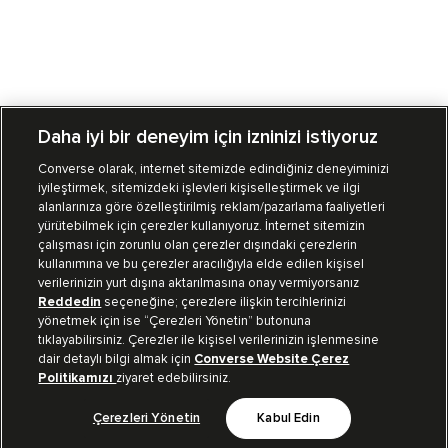
Daha iyi bir deneyim için izninizi istiyoruz
Converse olarak, internet sitemizde edindiğiniz deneyiminizi
iyileştirmek, sitemizdeki işlevleri kişiselleştirmek ve ilgi
Mağazalarımız
Sipariş Takibi
alanlarınıza göre özelleştirilmiş reklam/pazarlama faaliyetleri
yürütebilmek için çerezler kullanıyoruz. İnternet sitemizin
Müşteri İlişkileri
çalışması için zorunlu olan çerezler dışındaki çerezlerin
kullanımına ve bu çerezler aracılığıyla elde edilen kişisel
verilerinizin yurt dışına aktarılmasına onay vermiyorsanız
Koleksiyon
Reddedin
seçeneğine; çerezlere ilişkin tercihlerinizi
yönetmek için ise “Çerezleri Yönetin” butonuna
tıklayabilirsiniz. Çerezler ile kişisel verilerinizin işlenmesine
Kurumsal
dair detaylı bilgi almak için
Converse Website Çerez
Politikamızı
ziyaret edebilirsiniz.
Çerezleri Yönetin
Kabul Edin
Bizi Takip Et