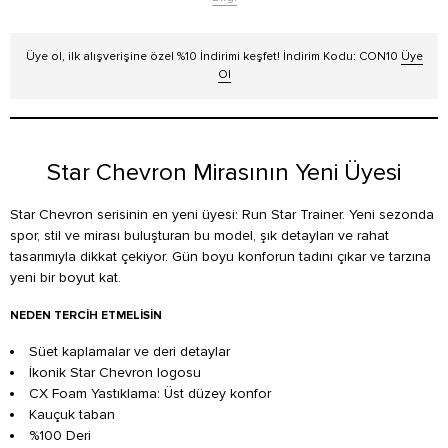
Üye ol, ilk alışverişine özel %10 İndirimi keşfet! İndirim Kodu: CON10
Üye
Ol
Star Chevron Mirasının Yeni Üyesi
Star Chevron serisinin en yeni üyesi: Run Star Trainer. Yeni sezonda
spor, stil ve mirası buluşturan bu model, şık detayları ve rahat
tasarımıyla dikkat çekiyor. Gün boyu konforun tadını çıkar ve tarzına
yeni bir boyut kat.
NEDEN TERCIH ETMELISIN
Süet kaplamalar ve deri detaylar
İkonik Star Chevron logosu
CX Foam Yastıklama: Üst düzey konfor
Kauçuk taban
%100 Deri