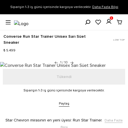
Siparişin 1-3 iş günü içerisinde kargoya verilecektir.
Daha Fazla Bilgi
1
Converse Run Star Trainer Unisex Sarı Süet
LOW TOP
Sneaker
₺ 5.499
1
/
10
Tükendi
Siparişin 1-3 iş günü içerisinde kargoya verilecektir.
Paylaş
Star Chevron mirasının en yeni üyesi: Run Star Trainer.
Daha Fazla
Bilgi