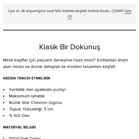
Üye ol, ilk alışverişine özel %10 İndirimi keşfet! İndirim Kodu: CON10
Üye
Ol
Klasik Bir Dokunuş
Minik kaşifler için yepyeni deneyime hazır mısın? Kortlardan ilham
alan mirası ve ikonik detayları ile modern tasarımını keşfet!
NEDEN TERCIH ETMELISIN
Sentetik deri ayakkabı yüzeyi
Maksimum rahatlık
İkonik Star Chevron logosu
Topuk Yüksekliği: 3 cm
% 100 Deri
MATERYAL BILGISI
%100 İnek Derisi