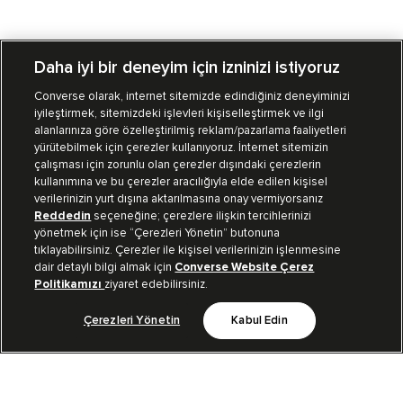
Daha iyi bir deneyim için izninizi istiyoruz
Converse olarak, internet sitemizde edindiğiniz deneyiminizi
iyileştirmek, sitemizdeki işlevleri kişiselleştirmek ve ilgi
Mağazalarımız
Sipariş Takibi
alanlarınıza göre özelleştirilmiş reklam/pazarlama faaliyetleri
yürütebilmek için çerezler kullanıyoruz. İnternet sitemizin
Müşteri İlişkileri
çalışması için zorunlu olan çerezler dışındaki çerezlerin
kullanımına ve bu çerezler aracılığıyla elde edilen kişisel
verilerinizin yurt dışına aktarılmasına onay vermiyorsanız
Koleksiyon
Reddedin
seçeneğine; çerezlere ilişkin tercihlerinizi
yönetmek için ise “Çerezleri Yönetin” butonuna
tıklayabilirsiniz. Çerezler ile kişisel verilerinizin işlenmesine
Kurumsal
dair detaylı bilgi almak için
Converse Website Çerez
Politikamızı
ziyaret edebilirsiniz.
Çerezleri Yönetin
Kabul Edin
Bizi Takip Et