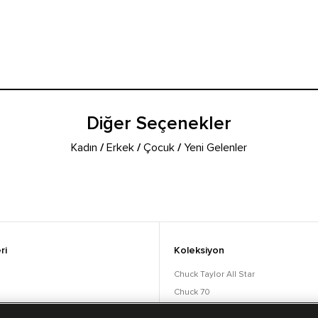
Diğer Seçenekler
Kadın
/
Erkek
/
Çocuk
/
Yeni Gelenler
ri
Koleksiyon
Chuck Taylor All Star
Chuck 70
orular
Lift