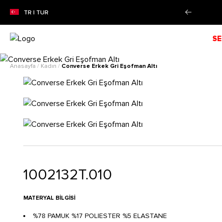
nı!
Daha Fazla Bilgi
%50'YE VA
TR | TUR
SE
Anasayfa
/
Kadın
/
Converse Erkek Gri Eşofman Altı
1002132T.010
MATERYAL BILGISI
%78 PAMUK %17 POLIESTER %5 ELASTANE