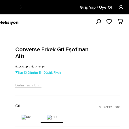
Siparişin 1-3 iş günü içerisinde kargoya verilecektir.
Daha Fazla 
Giriş Yap / Üye Ol
leksiyon
Converse Erkek Gri Eşofman
Altı
₺ 2.999
₺ 2.399
Son 10 Günün En Düşük Fiyatı
Daha Fazla Bilgi
Gri
1002132T.010