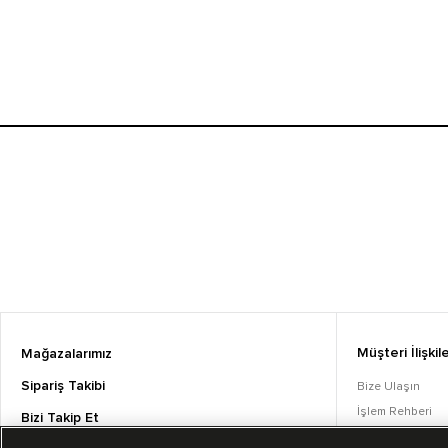
Müşteri İlişkile
Mağazalarımız
Sipariş Takibi
Bize Ulaşın
İşlem Rehberi
Bizi Takip Et
Sıkça Sorulan S