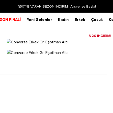
RAN SEZON İNDİRİMİ!
Alışverişe Başla!
ZON FİNALİ
Yeni Gelenler
Kadın
Erkek
Çocuk
Ko
%20 İNDİRİM!