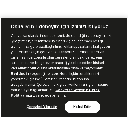
Daha iyi bir deneyim için izninizi istiyoruz
Converse olarak, internet sitemizde edindiğiniz deneyiminizi
iyileştirmek, sitemizdeki işlevleri kişiselleştirmek ve ilgi
Mağazalarımız
Sipariş Takibi
alanlarınıza göre özelleştirilmiş reklam/pazarlama faaliyetleri
yürütebilmek için çerezler kullanıyoruz. İnternet sitemizin
Müşteri İlişkileri
çalışması için zorunlu olan çerezler dışındaki çerezlerin
kullanımına ve bu çerezler aracılığıyla elde edilen kişisel
verilerinizin yurt dışına aktarılmasına onay vermiyorsanız
Koleksiyon
Reddedin
seçeneğine; çerezlere ilişkin tercihlerinizi
yönetmek için ise “Çerezleri Yönetin” butonuna
tıklayabilirsiniz. Çerezler ile kişisel verilerinizin işlenmesine
Kurumsal
dair detaylı bilgi almak için
Converse Website Çerez
Politikamızı
ziyaret edebilirsiniz.
Çerezleri Yönetin
Kabul Edin
Bizi Takip Et