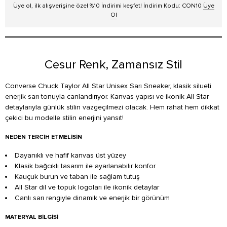
Üye ol, ilk alışverişine özel %10 İndirimi keşfet! İndirim Kodu: CON10
Üye
Ol
Cesur Renk, Zamansız Stil
Converse Chuck Taylor All Star Unisex Sarı Sneaker, klasik silueti
enerjik sarı tonuyla canlandırıyor. Kanvas yapısı ve ikonik All Star
detaylarıyla günlük stilin vazgeçilmezi olacak. Hem rahat hem dikkat
çekici bu modelle stilin enerjini yansıt!
NEDEN TERCIH ETMELISIN
Dayanıklı ve hafif kanvas üst yüzey
Klasik bağcıklı tasarım ile ayarlanabilir konfor
Kauçuk burun ve taban ile sağlam tutuş
All Star dil ve topuk logoları ile ikonik detaylar
Canlı sarı rengiyle dinamik ve enerjik bir görünüm
MATERYAL BILGISI