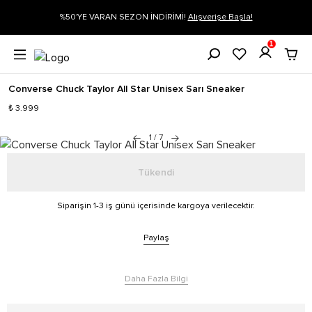
gi
%50'YE VARAN SEZON İNDİRİMİ!
Alışverişe Başla!
1
Converse Chuck Taylor All Star Unisex Sarı Sneaker
₺ 3.999
1
/
7
Tükendi
Siparişin 1-3 iş günü içerisinde kargoya verilecektir.
Paylaş
Daha Fazla Bilgi