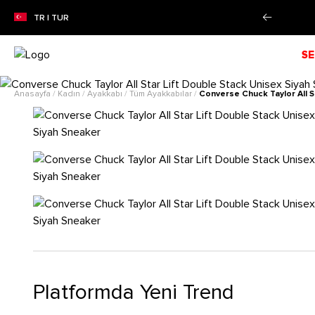
%50'YE VARAN SEZON İNDİRİMİ!
Alışverişe Başla!
TR | TUR
SE
Anasayfa
/
Kadın
/
Ayakkabı
/
Tüm Ayakkabılar
/
Converse Chuck Taylor All S
Platformda Yeni Trend