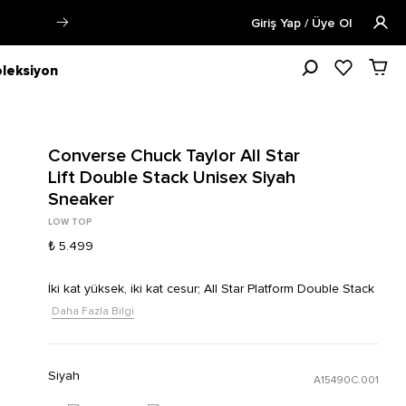
oya verilecektir.
Daha Fazla Bilgi
Öğ
Giriş Yap / Üye Ol
leksiyon
Converse Chuck Taylor All Star
Lift Double Stack Unisex Siyah
Sneaker
LOW TOP
₺ 5.499
İki kat yüksek, iki kat cesur; All Star Platform Double Stack
Daha Fazla Bilgi
Siyah
A15490C.001