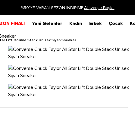
Siparişin 1-3 iş günü içerisinde karg
ZON FİNALİ
Yeni Gelenler
Kadın
Erkek
Çocuk
Ko
tar Lift Double Stack Unisex Siyah Sneaker