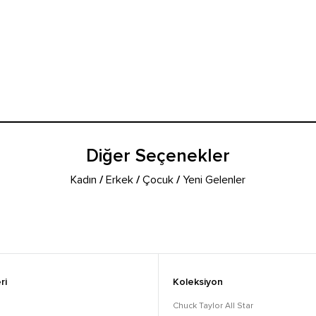
Diğer Seçenekler
Kadın
/
Erkek
/
Çocuk
/
Yeni Gelenler
ri
Koleksiyon
Chuck Taylor All Star