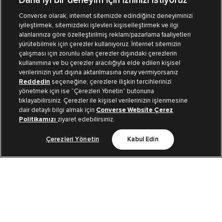
Daha iyi bir deneyim için izninizi istiyoruz
Converse olarak, internet sitemizde edindiğiniz deneyiminizi
iyileştirmek, sitemizdeki işlevleri kişiselleştirmek ve ilgi
Mağazalarımız
Sipariş Takibi
alanlarınıza göre özelleştirilmiş reklam/pazarlama faaliyetleri
yürütebilmek için çerezler kullanıyoruz. İnternet sitemizin
Müşteri İlişkileri
çalışması için zorunlu olan çerezler dışındaki çerezlerin
kullanımına ve bu çerezler aracılığıyla elde edilen kişisel
verilerinizin yurt dışına aktarılmasına onay vermiyorsanız
Koleksiyon
Reddedin
seçeneğine; çerezlere ilişkin tercihlerinizi
yönetmek için ise “Çerezleri Yönetin” butonuna
tıklayabilirsiniz. Çerezler ile kişisel verilerinizin işlenmesine
Kurumsal
dair detaylı bilgi almak için
Converse Website Çerez
Politikamızı
ziyaret edebilirsiniz.
Çerezleri Yönetin
Kabul Edin
Bizi Takip Et
TR
|
TUR