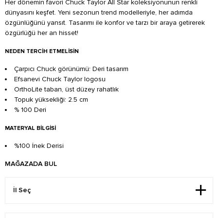
Her dönemin favori Chuck Taylor All Star koleksiyonunun renkli
dünyasını keşfet. Yeni sezonun trend modelleriyle, her adımda
özgünlüğünü yansıt. Tasarımı ile konfor ve tarzı bir araya getirerek
özgürlüğü her an hisset!
NEDEN TERCIH ETMELISIN
Çarpıcı Chuck görünümü: Deri tasarım
Efsanevi Chuck Taylor logosu
OrthoLite taban, üst düzey rahatlık
Topuk yüksekliği: 2.5 cm
% 100 Deri
MATERYAL BILGISI
%100 İnek Derisi
MAĞAZADA BUL