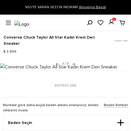
İRİMİ!
Alışverişe Başla!
Siparişin 1-3 iş günü içerisinde kargoya veri
1
Converse Chuck Taylor All Star Kadın Krem Deri
HIGH TOP
Sneaker
₺ 3.999
1
/
7
A12760C.286
Normale göre daha küçük beden almanı öneriyoruz, beden
Beden Rehberi
rehberini incele