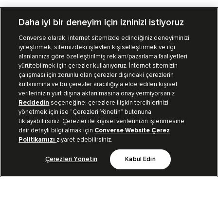
Daha iyi bir deneyim için izninizi istiyoruz
Converse olarak, internet sitemizde edindiğiniz deneyiminizi
iyileştirmek, sitemizdeki işlevleri kişiselleştirmek ve ilgi
Mağazalarımız
Sipariş Takibi
alanlarınıza göre özelleştirilmiş reklam/pazarlama faaliyetleri
yürütebilmek için çerezler kullanıyoruz. İnternet sitemizin
Müşteri İlişkileri
çalışması için zorunlu olan çerezler dışındaki çerezlerin
kullanımına ve bu çerezler aracılığıyla elde edilen kişisel
verilerinizin yurt dışına aktarılmasına onay vermiyorsanız
Koleksiyon
Reddedin
seçeneğine; çerezlere ilişkin tercihlerinizi
yönetmek için ise “Çerezleri Yönetin” butonuna
tıklayabilirsiniz. Çerezler ile kişisel verilerinizin işlenmesine
Kurumsal
dair detaylı bilgi almak için
Converse Website Çerez
Politikamızı
ziyaret edebilirsiniz.
Çerezleri Yönetin
Kabul Edin
Bizi Takip Et