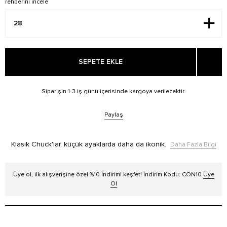
rehberini incele
SEPETE EKLE
Siparişin 1-3 iş günü içerisinde kargoya verilecektir.
Paylaş
Klasik Chuck'lar, küçük ayaklarda daha da ikonik.
Daha Fazla Bilgi
Üye ol, ilk alışverişine özel %10 İndirimi keşfet! İndirim Kodu: CON10
Üye
Ol