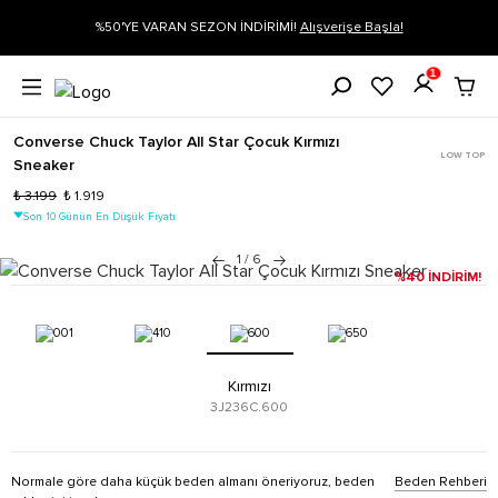
%50'YE VARAN SEZON İNDİRİMİ!
Alışverişe Başla!
Siparişin
1
Converse Chuck Taylor All Star Çocuk Kırmızı
LOW TOP
Sneaker
₺ 3.199
₺ 1.919
Son 10 Günün En Düşük Fiyatı
1
/
6
%40 İNDİRİM!
Kırmızı
3J236C.600
Normale göre daha küçük beden almanı öneriyoruz, beden
Beden Rehberi