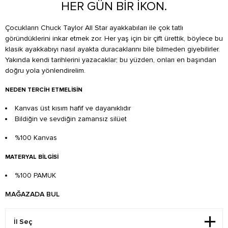
HER GÜN BİR İKON.
Çocukların Chuck Taylor All Star ayakkabıları ile çok tatlı
göründüklerini inkar etmek zor. Her yaş için bir çift ürettik, böylece bu
klasik ayakkabıyı nasıl ayakta duracaklarını bile bilmeden giyebilirler.
Yakında kendi tarihlerini yazacaklar; bu yüzden, onları en başından
doğru yola yönlendirelim.
NEDEN TERCIH ETMELISIN
Kanvas üst kısım hafif ve dayanıklıdır
Bildiğin ve sevdiğin zamansız silüet
%100 Kanvas
MATERYAL BILGISI
%100 PAMUK
MAĞAZADA BUL